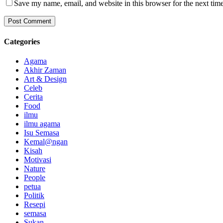
Save my name, email, and website in this browser for the next tim
Categories
Agama
Akhir Zaman
Art & Design
Celeb
Cerita
Food
ilmu
ilmu agama
Isu Semasa
Kemal@ngan
Kisah
Motivasi
Nature
People
petua
Politik
Resepi
semasa
Sukan