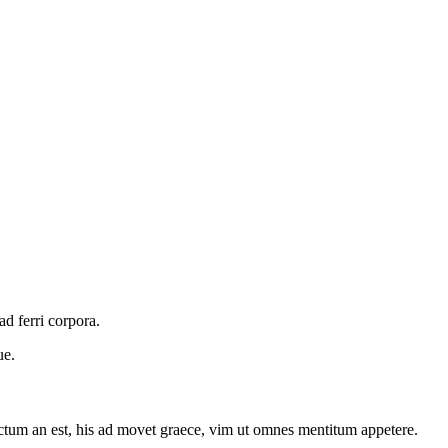
d ferri corpora.
ue.
octum an est, his ad movet graece, vim ut omnes mentitum appetere.