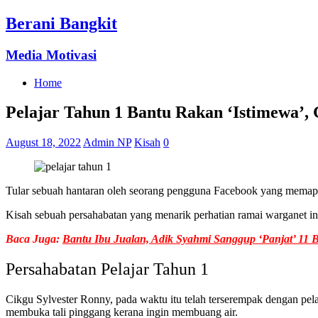
Berani Bangkit
Media Motivasi
Home
Pelajar Tahun 1 Bantu Rakan ‘Istimewa’,
August 18, 2022
Admin NP
Kisah
0
Tular sebuah hantaran oleh seorang pengguna Facebook yang memapar
Kisah sebuah persahabatan yang menarik perhatian ramai warganet in
Baca Juga:
Bantu Ibu Jualan, Adik Syahmi Sanggup ‘Panjat’ 11
Persahabatan Pelajar Tahun 1
Cikgu Sylvester Ronny, pada waktu itu telah terserempak dengan pela
membuka tali pinggang kerana ingin membuang air.