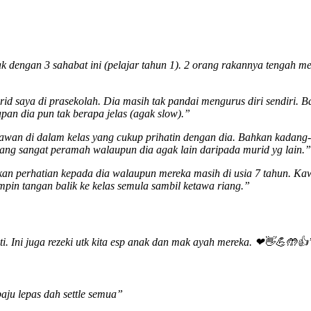
ak dengan 3 sahabat ini (pelajar tahun 1). 2 orang rakannya tengah 
d saya di prasekolah. Dia masih tak pandai mengurus diri sendiri. 
pan dia pun tak berapa jelas (agak slow).”
an di dalam kelas yang cukup prihatin dengan dia. Bahkan kadang-
ang sangat peramah walaupun dia agak lain daripada murid yg lain.”
n perhatian kepada dia walaupun mereka masih di usia 7 tahun. Kawa
mpin tangan balik ke kelas semula sambil ketawa riang.”
i. Ini juga rezeki utk kita esp anak dan mak ayah mereka. ❤👋💪🤲
aju lepas dah settle semua”