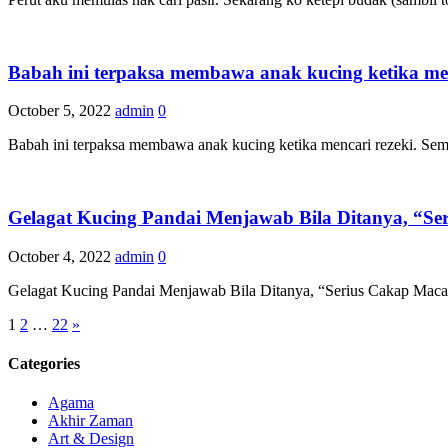
Babah ini terpaksa membawa anak kucing ketika menc
October 5, 2022
admin
0
Babah ini terpaksa membawa anak kucing ketika mencari rezeki. Sem
Gelagat Kucing Pandai Menjawab Bila Ditanya, “S
October 4, 2022
admin
0
Gelagat Kucing Pandai Menjawab Bila Ditanya, “Serius Cakap Mac
Posts
1
2
…
22
»
pagination
Categories
Agama
Akhir Zaman
Art & Design