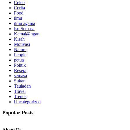
Celeb
Cerita
Food
ilmu
ilmu agama
Isu Semasa
Kemal@ngan
Kisah
Motivasi
Nature
People
petua
Politik
Resepi
semasa
Sukan
Tauladan
Travel
Trends
Uncategorized
Popular Posts
About Us