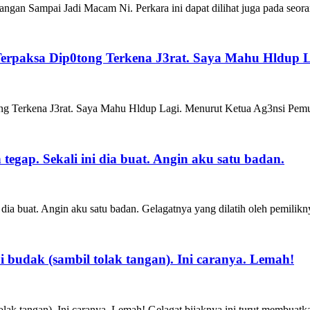
ngan Sampai Jadi Macam Ni. Perkara ini dapat dilihat juga pada seor
i Terpaksa Dip0tong Terkena J3rat. Saya Mahu Hldup L
tong Terkena J3rat. Saya Mahu Hldup Lagi. Menurut Ketua Ag3nsi Pem
tegap. Sekali ini dia buat. Angin aku satu badan.
 dia buat. Angin aku satu badan. Gelagatnya yang dilatih oleh pemilikny
i budak (sambil tolak tangan). Ini caranya. Lemah!
tolak tangan). Ini caranya. Lemah! Gelagat bijaknya ini turut membuatk