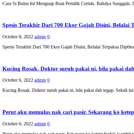
Cara Si Bulus Ini Menguap Buat Pemilik Cem4s. Bah4ya Sungguh, Ja
Spesis Terakhir Dari 700 Ekor Gajah Disini, Belala
October 8, 2022
admin
0
Spesis Terakhir Dari 700 Ekor Gajah Disini, Belalai Terpaksa Dip0
Kucing Rosak. Doktor suruh pakai ni, bila pakai dah 
October 6, 2022
admin
0
Kucing Rosak. Doktor suruh pakai ni, bila pakai dah tegap. Sekali ini
Perut aku memulas nak cari pasir. Sekarang ko ketep
October 6, 2022
admin
0
Perut aku memulas nak cari pasir. Sekarang ko ketepi budak (sambil 