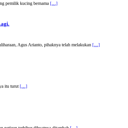
ang pemilik kucing bernama
[…]
agi.
uliharaan, Agus Arianto, pihaknya telah melakukan
[…]
a itu turut
[…]
an netizen terhibur dibuatnya ditambah
[…]