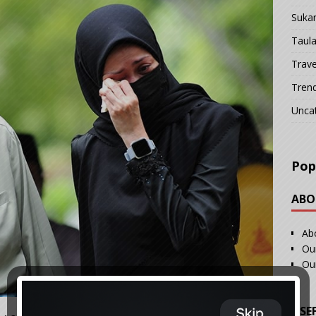
Suka
Taul
Trave
Tren
Unca
Pop
ABO
Ab
Our
Ou
USE