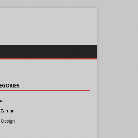
EGORIES
ma
r Zaman
 Design
b