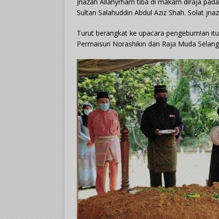
Jnazah Allahyrham tiba di makam diraja pada
Sultan Salahuddin Abdul Aziz Shah. Solat jna
Turut berangkat ke upacara pengebum!an itu 
Permaisuri Norashikin dan Raja Muda Selan