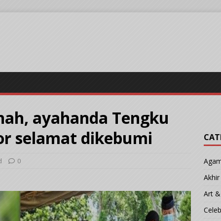
ihah, ayahanda Tengku
or selamat dikebumi
CAT
d
0
Aga
Akhi
Art &
Cele