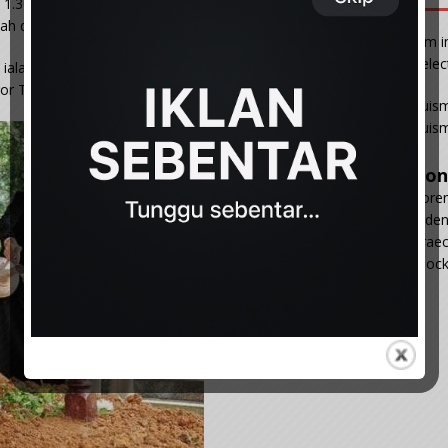
 1.30 petang selepas dimandi dan dika fankan di Masjid
zah dilakukan di masjid sama selepas waktu zuhur.
Vim i
delec
ialah Sultan Selangor Sultan Sharafuddin Idris Shah, Tengku
gor Tengku Amir Shah.
Euism
euism
Con
Lorem
Riden
graec
Block