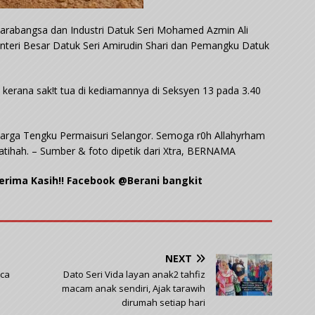
arabangsa dan Industri Datuk Seri Mohamed Azmin Ali
nteri Besar Datuk Seri Amirudin Shari dan Pemangku Datuk
erana sak!t tua di kediamannya di Seksyen 13 pada 3.40
uarga Tengku Permaisuri Selangor. Semoga r0h Allahyrham
atihah. – Sumber & foto dipetik dari Xtra, BERNAMA
Terima Kasih!! Facebook @Berani bangkit
NEXT
ica
Dato Seri Vida layan anak2 tahfiz
macam anak sendiri, Ajak tarawih
dirumah setiap hari