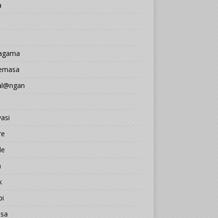
a
 agama
Semasa
l@ngan
asi
re
le
a
k
pi
sa