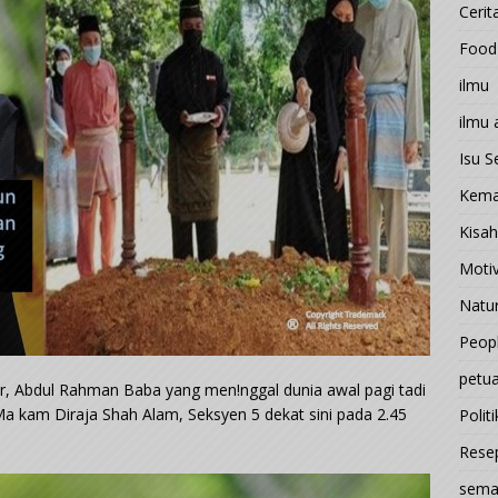
Cerit
Food
ilmu
ilmu
Isu 
Kema
Kisah
Motiv
Natu
Peop
petu
r, Abdul Rahman Baba yang men!nggal dunia awal pagi tadi
Ma kam Diraja Shah Alam, Seksyen 5 dekat sini pada 2.45
Politi
Rese
sema