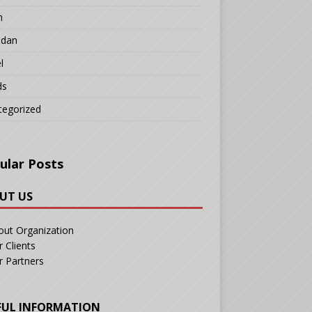
n
adan
l
ds
tegorized
ular Posts
UT US
out Organization
 Clients
r Partners
FUL INFORMATION