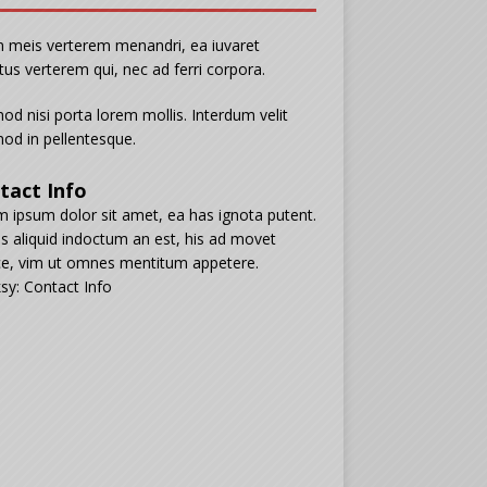
n meis verterem menandri, ea iuvaret
tus verterem qui, nec ad ferri corpora.
od nisi porta lorem mollis. Interdum velit
od in pellentesque.
tact Info
 ipsum dolor sit amet, ea has ignota putent.
s aliquid indoctum an est, his ad movet
e, vim ut omnes mentitum appetere.
sy: Contact Info