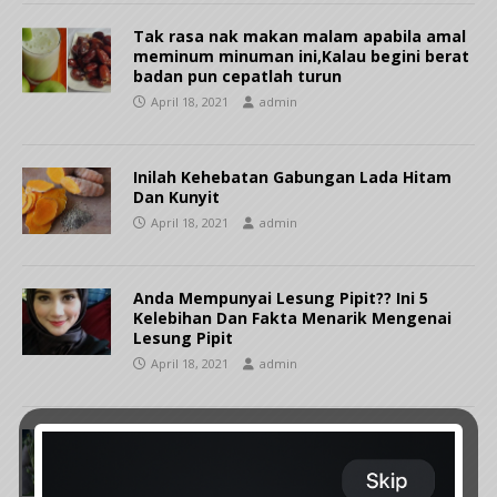
Tak rasa nak makan malam apabila amal
meminum minuman ini,Kalau begini berat
badan pun cepatlah turun
April 18, 2021
admin
Inilah Kehebatan Gabungan Lada Hitam
Dan Kunyit
April 18, 2021
admin
Anda Mempunyai Lesung Pipit?? Ini 5
Kelebihan Dan Fakta Menarik Mengenai
Lesung Pipit
April 18, 2021
admin
Khasiat Pokok Tasbih Yang Tidak
Diketahui Umum
April 18, 2021
admin