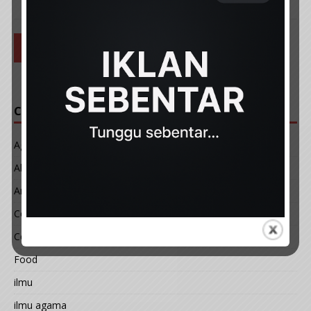
1
2
…
5
»
CATEGORIES
Agama
Akhir Zaman
Art & Design
Celeb
Cerita
Food
ilmu
ilmu agama