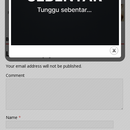
NEXT
Resepi Ayam Sambal Bali – Padu, Wangi & Meleleh
Air Liur!
BE THE FIRST TO COMMENT
Leave a Reply
Your email address will not be published.
Comment
Name
*