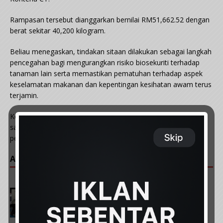
Rampasan tersebut dianggarkan bernilai RM51,662.52 dengan
berat sekitar 40,200 kilogram.
Beliau menegaskan, tindakan sitaan dilakukan sebagai langkah
pencegahan bagi mengurangkan risiko biosekuriti terhadap
tanaman lain serta memastikan pematuhan terhadap aspek
keselamatan makanan dan kepentingan kesihatan awam terus
terjamin.
Kes berkenaan disiasat mengikut Seksyen 15(1), Akta yang
sama atas kesalahan mengimport tanpa mematuhi syarat
permit MAQIS.
ARTIKAL POPULAR :
PREVIOUS
Mayat wanita dikerat: Warga emas suspek utama
merupakan tunang mangsa – Polis