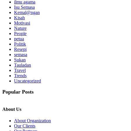
ilmu agama
Isu Semasa
Kemal@ngan
Kisah
Motivasi
Nature
People
petua
Politik
Resepi
semasa
Sukan
Tauladan
Travel
Trends
Uncategorized
Popular Posts
About Us
About Organization
Our Clients