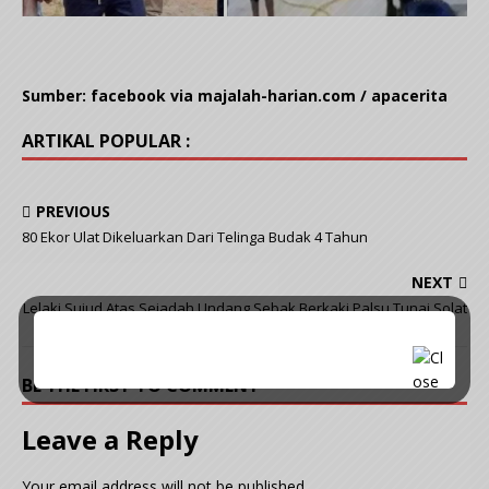
Sumber: facebook via majalah-harian.com / apacerita
ARTIKAL POPULAR :
PREVIOUS
80 Ekor Ulat Dikeluarkan Dari Telinga Budak 4 Tahun
NEXT
Lelaki Sujud Atas Sejadah Undang Sebak,Berkaki Palsu Tunai Solat
BE THE FIRST TO COMMENT
Leave a Reply
Your email address will not be published.