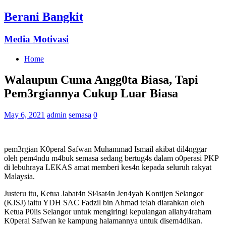
Berani Bangkit
Media Motivasi
Home
Walaupun Cuma Angg0ta Biasa, Tapi
Pem3rgiannya Cukup Luar Biasa
May 6, 2021
admin
semasa
0
pem3rgian K0peral Safwan Muhammad Ismail akibat dil4nggar
oleh pem4ndu m4buk semasa sedang bertug4s dalam o0perasi PKP
di lebuhraya LEKAS amat memberi kes4n kepada seluruh rakyat
Malaysia.
Justeru itu, Ketua Jabat4n Si4sat4n Jen4yah Kontijen Selangor
(KJSJ) iaitu YDH SAC Fadzil bin Ahmad telah diarahkan oleh
Ketua P0lis Selangor untuk mengiringi kepulangan allahy4raham
K0peral Safwan ke kampung halamannya untuk disem4dikan.