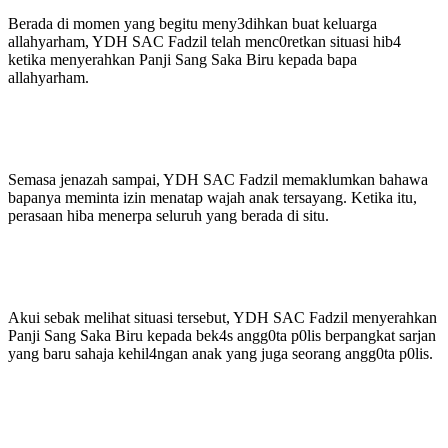
Berada di momen yang begitu meny3dihkan buat keluarga
allahyarham, YDH SAC Fadzil telah menc0retkan situasi hib4
ketika menyerahkan Panji Sang Saka Biru kepada bapa
allahyarham.
Semasa jenazah sampai, YDH SAC Fadzil memaklumkan bahawa
bapanya meminta izin menatap wajah anak tersayang. Ketika itu,
perasaan hiba menerpa seluruh yang berada di situ.
Akui sebak melihat situasi tersebut, YDH SAC Fadzil menyerahkan
Panji Sang Saka Biru kepada bek4s angg0ta p0lis berpangkat sarjan
yang baru sahaja kehil4ngan anak yang juga seorang angg0ta p0lis.