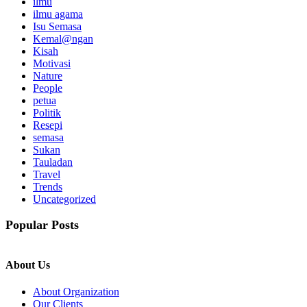
ilmu
ilmu agama
Isu Semasa
Kemal@ngan
Kisah
Motivasi
Nature
People
petua
Politik
Resepi
semasa
Sukan
Tauladan
Travel
Trends
Uncategorized
Popular Posts
About Us
About Organization
Our Clients