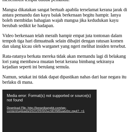
Mangsa dikatakan sangat bertuah apabila terselamat kerana jarak di
antara pemandu dan kayu balak berkenaan begitu hampir. Ianya
boleh membidas bahagian wajah mangsa jika kedudukan kayu
berubah sedikit ke hadapan.
Video berkenaan telah meraih hampir empat juta tontonan dalam
tempoh tiga hari dimuatnaik selain dibajiri dengan ratusan komen
dan ulang kicau oleh warganet yang ngeri melihat insiden tersebut.
Rata-ratanya berkata mereka tidak akan memandu lagi di belakang
lori yang membawa muatan berat kerana bimbang sekiranya
kejadian seperti ini berulang semula.
Namun, setakat ini tidak dapat dipastikan nahas dari luar negara itu
berlaku di mana.
Video
Media error: Format(s) not supported or source(s)
Player
not found
Download File: http://beranibangkit.com/wp-
content/uploads/2021/05/GOucSEXM3uwtv0rc.mp4?_=1