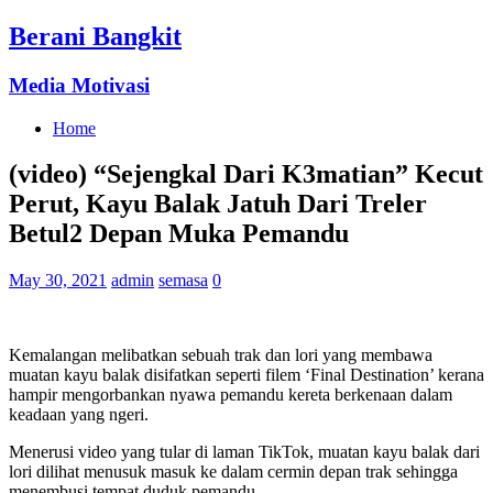
Berani Bangkit
Media Motivasi
Home
(video) “Sejengkal Dari K3matian” Kecut
Perut, Kayu Balak Jatuh Dari Treler
Betul2 Depan Muka Pemandu
May 30, 2021
admin
semasa
0
Kemalangan melibatkan sebuah trak dan lori yang membawa
muatan kayu balak disifatkan seperti filem ‘Final Destination’ kerana
hampir mengorbankan nyawa pemandu kereta berkenaan dalam
keadaan yang ngeri.
Menerusi video yang tular di laman TikTok, muatan kayu balak dari
lori dilihat menusuk masuk ke dalam cermin depan trak sehingga
menembusi tempat duduk pemandu.