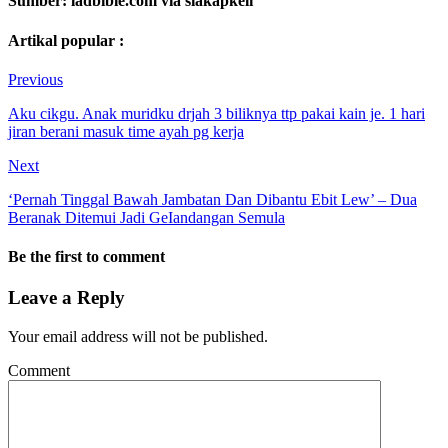
Sumber: ladbible.com via siakapkeli
Artikal popular :
Previous
Aku cikgu. Anak muridku drjah 3 biliknya ttp pakai kain je. 1 hari
jiran berani masuk time ayah pg kerja
Next
‘Pernah Tinggal Bawah Jambatan Dan Dibantu Ebit Lew’ – Dua
Beranak Ditemui Jadi GeIandangan Semula
Be the first to comment
Leave a Reply
Your email address will not be published.
Comment