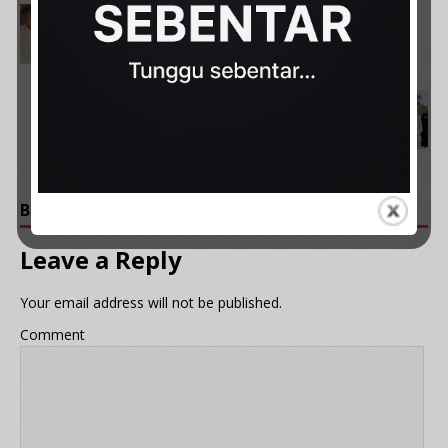
PREVIOUS
Bayi 14 bulan M4ut J4tuh katil rumah P3ngasuh
NEXT
[VIDEO] Netizen K3cam Dengan Cara Ibu Ini Dldik
Anaknya, Tetapi Ini Yang Dia Buat
BE THE FIRST TO COMMENT
Leave a Reply
Your email address will not be published.
Comment