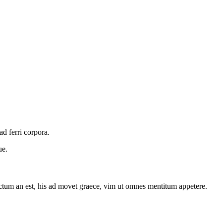
d ferri corpora.
ue.
octum an est, his ad movet graece, vim ut omnes mentitum appetere.