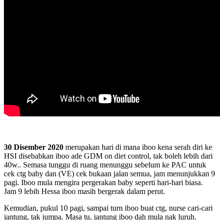
30 Disember 2020
merupakan hari di mana iboo kena serah diri ke
HSI disebabkan iboo ade GDM on diet control, tak boleh lebih dari
40w.. Semasa tunggu di ruang menunggu sebelum ke PAC untuk
cek ctg baby dan (VE) cek bukaan jalan semua, jam menunjukkan 9
pagi. Iboo mula mengira pergerakan baby seperti hari-hari biasa.
Jam 9 lebih Hessa iboo masih bergerak dalam perut.
Kemudian, pukul 10 pagi, sampai turn iboo buat ctg, nurse cari-cari
jantung, tak jumpa. Masa tu, jantung iboo dah mula nak luruh.