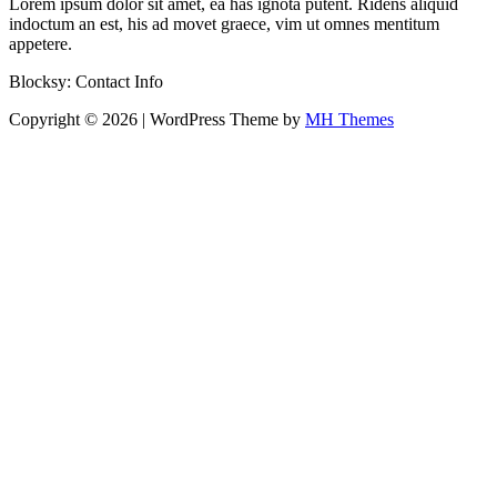
Lorem ipsum dolor sit amet, ea has ignota putent. Ridens aliquid
indoctum an est, his ad movet graece, vim ut omnes mentitum
appetere.
Blocksy: Contact Info
Copyright © 2026 | WordPress Theme by
MH Themes