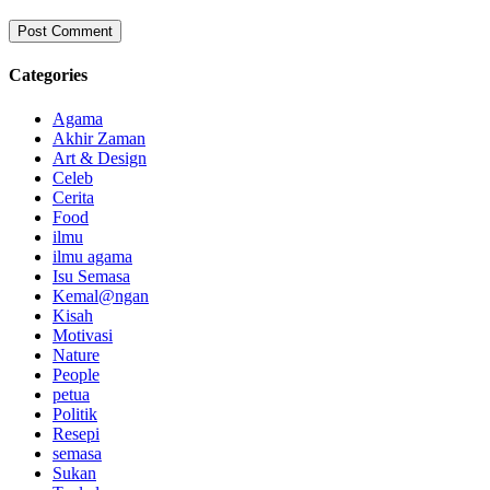
Categories
Agama
Akhir Zaman
Art & Design
Celeb
Cerita
Food
ilmu
ilmu agama
Isu Semasa
Kemal@ngan
Kisah
Motivasi
Nature
People
petua
Politik
Resepi
semasa
Sukan