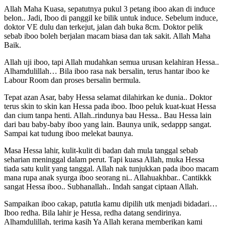
Allah Maha Kuasa, sepatutnya pukul 3 petang iboo akan di induce
belon.. Jadi, Iboo di panggil ke bilik untuk induce. Sebelum induce,
doktor VE dulu dan terkejut, jalan dah buka 8cm. Doktor pelik
sebab iboo boleh berjalan macam biasa dan tak sakit. Allah Maha
Baik.
Allah uji iboo, tapi Allah mudahkan semua urusan kelahiran Hessa..
Alhamdulillah… Bila iboo rasa nak bersalin, terus hantar iboo ke
Labour Room dan proses bersalin bermula.
Tepat azan Asar, baby Hessa selamat dilahirkan ke dunia.. Doktor
terus skin to skin kan Hessa pada iboo. Iboo peluk kuat-kuat Hessa
dan cium tanpa henti. Allah..rindunya bau Hessa.. Bau Hessa lain
dari bau baby-baby iboo yang lain. Baunya unik, sedappp sangat.
Sampai kat tudung iboo melekat baunya.
Masa Hessa lahir, kulit-kulit di badan dah mula tanggal sebab
seharian meninggal dalam perut. Tapi kuasa Allah, muka Hessa
tiada satu kulit yang tanggal. Allah nak tunjukkan pada iboo macam
mana rupa anak syurga iboo seorang ni.. Allahuakhbar.. Cantikkk
sangat Hessa iboo.. Subhanallah.. Indah sangat ciptaan Allah.
Sampaikan iboo cakap, patutla kamu dipilih utk menjadi bidadari…
Iboo redha. Bila lahir je Hessa, redha datang sendirinya.
Alhamdulillah, terima kasih Ya Allah kerana memberikan kami