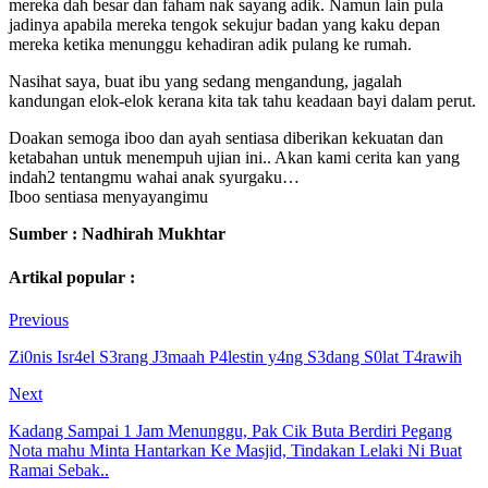
mereka dah besar dan faham nak sayang adik. Namun lain pula
jadinya apabila mereka tengok sekujur badan yang kaku depan
mereka ketika menunggu kehadiran adik pulang ke rumah.
Nasihat saya, buat ibu yang sedang mengandung, jagalah
kandungan elok-elok kerana kita tak tahu keadaan bayi dalam perut.
Doakan semoga iboo dan ayah sentiasa diberikan kekuatan dan
ketabahan untuk menempuh ujian ini.. Akan kami cerita kan yang
indah2 tentangmu wahai anak syurgaku…
Iboo sentiasa menyayangimu
Sumber : Nadhirah Mukhtar
Artikal popular :
Previous
Zi0nis Isr4el S3rang J3maah P4lestin y4ng S3dang S0lat T4rawih
Next
Kadang Sampai 1 Jam Menunggu, Pak Cik Buta Berdiri Pegang
Nota mahu Minta Hantarkan Ke Masjid, Tindakan Lelaki Ni Buat
Ramai Sebak..