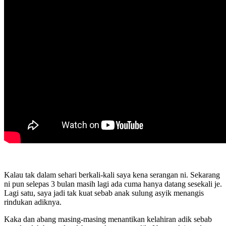
Kalau tak dalam sehari berkali-kali saya kena serangan ni. Sekarang
ni pun selepas 3 bulan masih lagi ada cuma hanya datang sesekali je.
Lagi satu, saya jadi tak kuat sebab anak sulung asyik menangis
rindukan adiknya.
Kaka dan abang masing-masing menantikan kelahiran adik sebab