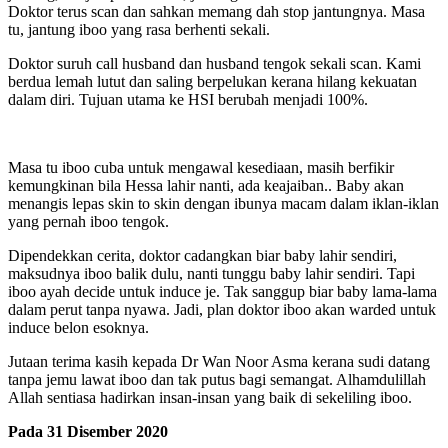
Doktor terus scan dan sahkan memang dah stop jantungnya. Masa
tu, jantung iboo yang rasa berhenti sekali.
Doktor suruh call husband dan husband tengok sekali scan. Kami
berdua lemah lutut dan saling berpelukan kerana hilang kekuatan
dalam diri. Tujuan utama ke HSI berubah menjadi 100%.
Masa tu iboo cuba untuk mengawal kesediaan, masih berfikir
kemungkinan bila Hessa lahir nanti, ada keajaiban.. Baby akan
menangis lepas skin to skin dengan ibunya macam dalam iklan-iklan
yang pernah iboo tengok.
Dipendekkan cerita, doktor cadangkan biar baby lahir sendiri,
maksudnya iboo balik dulu, nanti tunggu baby lahir sendiri. Tapi
iboo ayah decide untuk induce je. Tak sanggup biar baby lama-lama
dalam perut tanpa nyawa. Jadi, plan doktor iboo akan warded untuk
induce belon esoknya.
Jutaan terima kasih kepada Dr Wan Noor Asma kerana sudi datang
tanpa jemu lawat iboo dan tak putus bagi semangat. Alhamdulillah
Allah sentiasa hadirkan insan-insan yang baik di sekeliling iboo.
Pada 31 Disember 2020