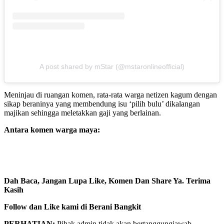
A post shared by mStar (@mstaronlineofficial)
Meninjau di ruangan komen, rata-rata warga netizen kagum dengan
sikap beraninya yang membendung isu ‘pilih bulu’ dikalangan
majikan sehingga meletakkan gaji yang berlainan.
Antara komen warga maya:
Dah Baca, Jangan Lupa Like, Komen Dan Share Ya. Terima
Kasih
Follow dan Like kami di Berani Bangkit
PERHATIAN:
Pihak admin tidak akan bertanggungjawab