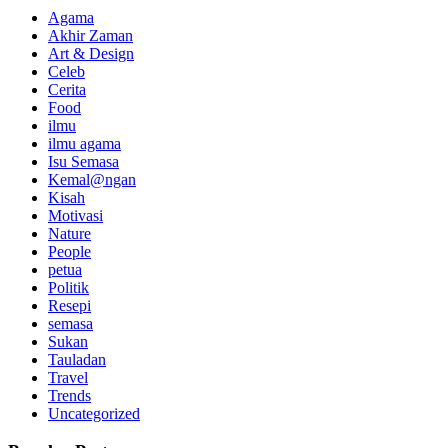
Agama
Akhir Zaman
Art & Design
Celeb
Cerita
Food
ilmu
ilmu agama
Isu Semasa
Kemal@ngan
Kisah
Motivasi
Nature
People
petua
Politik
Resepi
semasa
Sukan
Tauladan
Travel
Trends
Uncategorized