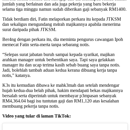
jumlah yang berlainan dan ada juga pekerja yang baru bekerja
selama tiga minggu namun sudah diberikan gaji sebanyak RM1400.
Tidak berdiam diri, Fatin melaporkan perkara itu kepada JTKSM
dan sekaligus mengundang m4rah majikannya apabila menerima
surat daripada pihak JTKSM.
Ber4ng dengan perkara itu, dia meminta pengurus cawangan Ipoh
memecat Fatin serta-merta tanpa sebarang notis.
“Selepas surat jabatan buruh sampai kepada syarikat, majikan
arahkan manager untuk berhentikan saya. Tapi saya gelakkan
manager itu dan ucap terima kasih sebab buang saya tanpa notis.
Jadi, bolehlah tambah aduan kedua kerana dibuang kerja tanpa
notis,” katanya.
K3s itu kemudian dibawa ke mahk3mah dan setelah mendengar
hujah kedua-dua belah pihak, hakim mendapati bekas majikannya
bersalah serta diperintah untuk membayar p3mpasan sebanyak
RM4,364.04 bagi isu tuntutan gaji dan RM1,120 atas kesalahan
membuang pekerja tanpa notis.
Video yang tular di laman TikTok: