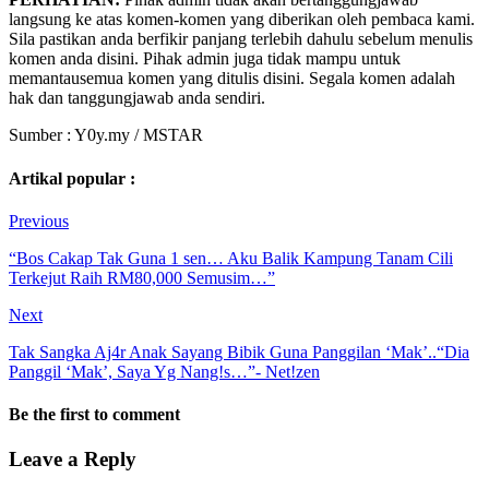
langsung ke atas komen-komen yang diberikan oleh pembaca kami.
Sila pastikan anda berfikir panjang terlebih dahulu sebelum menulis
komen anda disini. Pihak admin juga tidak mampu untuk
memantausemua komen yang ditulis disini. Segala komen adalah
hak dan tanggungjawab anda sendiri.
Sumber : Y0y.my / MSTAR
Artikal popular :
Previous
“Bos Cakap Tak Guna 1 sen… Aku Balik Kampung Tanam Cili
Terkejut Raih RM80,000 Semusim…”
Next
Tak Sangka Aj4r Anak Sayang Bibik Guna Panggilan ‘Mak’..“Dia
Panggil ‘Mak’, Saya Yg Nang!s…”- Net!zen
Be the first to comment
Leave a Reply