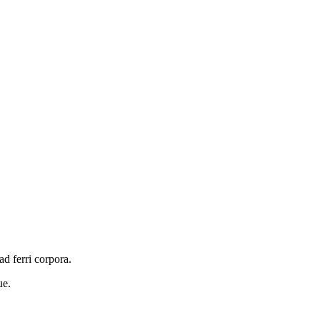
d ferri corpora.
ue.