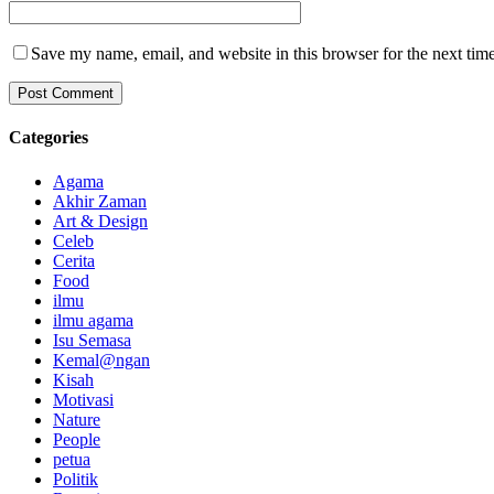
Save my name, email, and website in this browser for the next tim
Categories
Agama
Akhir Zaman
Art & Design
Celeb
Cerita
Food
ilmu
ilmu agama
Isu Semasa
Kemal@ngan
Kisah
Motivasi
Nature
People
petua
Politik