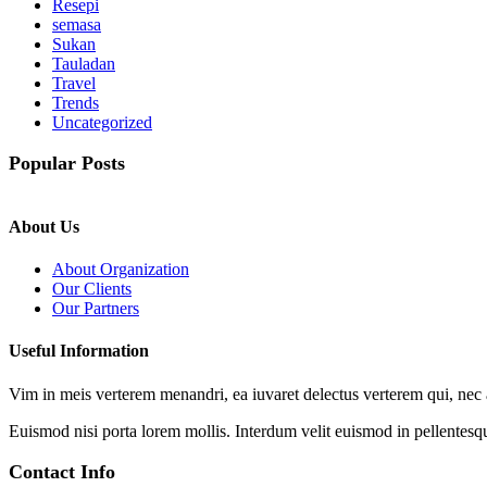
Resepi
semasa
Sukan
Tauladan
Travel
Trends
Uncategorized
Popular Posts
About Us
About Organization
Our Clients
Our Partners
Useful Information
Vim in meis verterem menandri, ea iuvaret delectus verterem qui, nec a
Euismod nisi porta lorem mollis. Interdum velit euismod in pellentesq
Contact Info