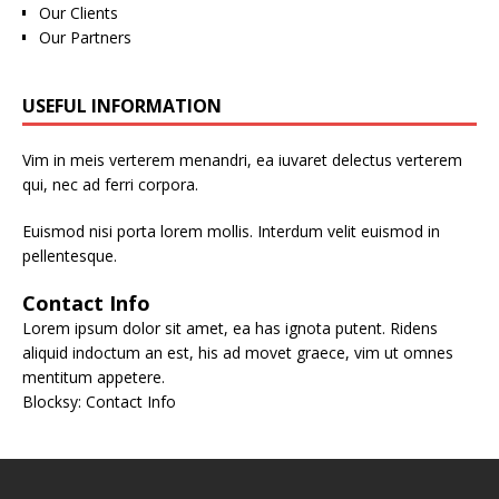
Our Clients
Our Partners
USEFUL INFORMATION
Vim in meis verterem menandri, ea iuvaret delectus verterem
qui, nec ad ferri corpora.
Euismod nisi porta lorem mollis. Interdum velit euismod in
pellentesque.
Contact Info
Lorem ipsum dolor sit amet, ea has ignota putent. Ridens
aliquid indoctum an est, his ad movet graece, vim ut omnes
mentitum appetere.
Blocksy: Contact Info