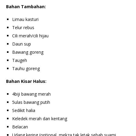
Bahan Tambahan:
Limau kasturi
Telur rebus
Cili merah/cili hijau
Daun sup
Bawang goreng
Taugeh
Tauhu goreng
Bahan Kisar Halus:
4biji bawang merah
5ulas bawang putih
Sedikit halia
Keledek merah dan kentang
Belacan
Udang kering (optional, mekza tak letak sebab suami