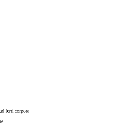
d ferri corpora.
ue.