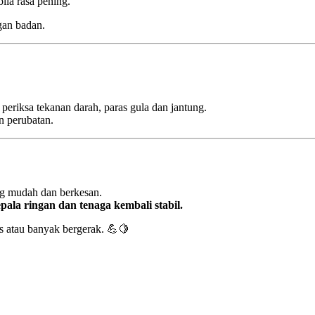
ila rasa pening.
gan badan.
periksa tekanan darah, paras gula dan jantung.
n perubatan.
g mudah dan berkesan.
pala ringan dan tenaga kembali stabil.
s atau banyak bergerak. 💪🍋