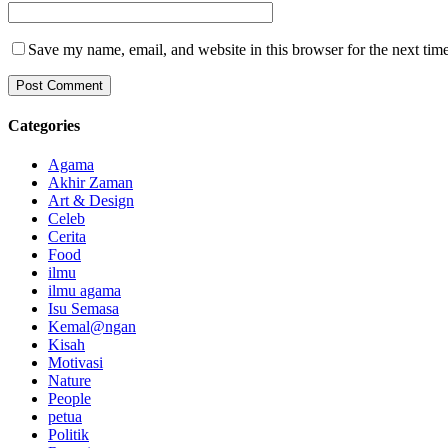
Save my name, email, and website in this browser for the next tim
Categories
Agama
Akhir Zaman
Art & Design
Celeb
Cerita
Food
ilmu
ilmu agama
Isu Semasa
Kemal@ngan
Kisah
Motivasi
Nature
People
petua
Politik