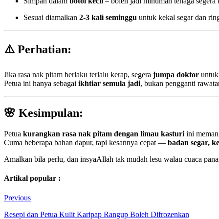
Simpan dalam
botol kecil
– boleh jadi minuman tenaga segera b
Sesuai diamalkan
2-3 kali seminggu
untuk kekal segar dan rin
⚠️
Perhatian:
Jika rasa nak pitam berlaku terlalu kerap, segera
jumpa doktor
untuk 
Petua ini hanya sebagai
ikhtiar semula jadi
, bukan pengganti rawata
🌸
Kesimpulan:
Petua
kurangkan rasa nak pitam dengan limau kasturi
ini meman
Cuma beberapa bahan dapur, tapi kesannya cepat —
badan segar, ke
Amalkan bila perlu, dan insyaAllah tak mudah lesu walau cuaca pana
Artikal popular :
Previous
Resepi dan Petua Kulit Karipap Rangup Boleh Difrozenkan