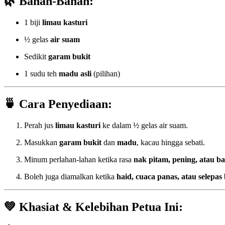
🌿
Bahan-Bahan:
1 biji
limau kasturi
½ gelas
air suam
Sedikit
garam bukit
1 sudu teh
madu asli
(pilihan)
🍵
Cara Penyediaan:
Perah jus
limau kasturi
ke dalam ½ gelas air suam.
Masukkan
garam bukit
dan
madu
, kacau hingga sebati.
Minum perlahan-lahan ketika rasa
nak pitam, pening, atau ba
Boleh juga diamalkan ketika
haid, cuaca panas, atau selepas
💚
Khasiat & Kelebihan Petua Ini: