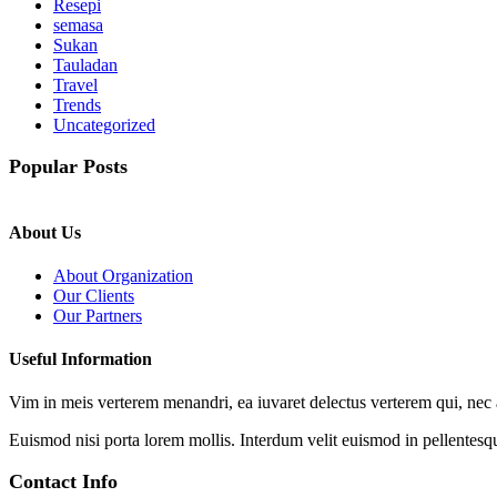
Resepi
semasa
Sukan
Tauladan
Travel
Trends
Uncategorized
Popular Posts
About Us
About Organization
Our Clients
Our Partners
Useful Information
Vim in meis verterem menandri, ea iuvaret delectus verterem qui, nec a
Euismod nisi porta lorem mollis. Interdum velit euismod in pellentesq
Contact Info