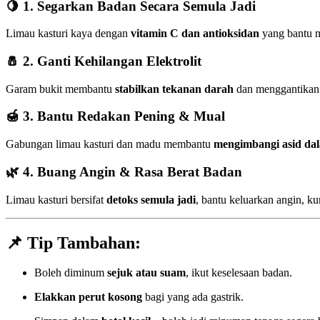
🍋
1. Segarkan Badan Secara Semula Jadi
Limau kasturi kaya dengan
vitamin C dan antioksidan
yang bantu m
🧂
2. Ganti Kehilangan Elektrolit
Garam bukit membantu
stabilkan tekanan darah
dan menggantikan m
🍯
3. Bantu Redakan Pening & Mual
Gabungan limau kasturi dan madu membantu
mengimbangi asid da
🌿
4. Buang Angin & Rasa Berat Badan
Limau kasturi bersifat
detoks semula jadi
, bantu keluarkan angin, ku
📌
Tip Tambahan:
Boleh diminum
sejuk atau suam
, ikut keselesaan badan.
Elakkan perut kosong
bagi yang ada gastrik.