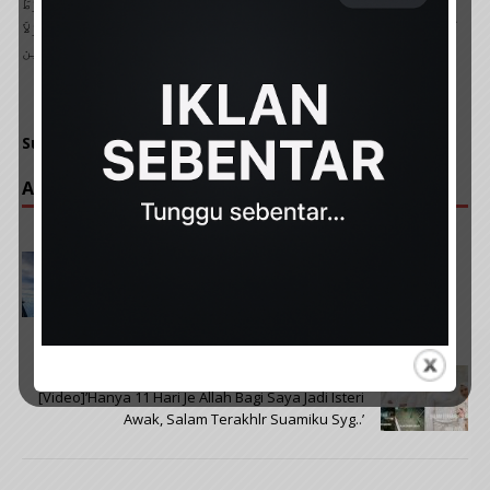
ٱلدِّين۞إِيَّاكَ نَعْبُدُ وَإِيَّاكَ نَسْتَعِينُ۞ ٱهْدِنَا ٱلصِّرَطَ
ٱلْمُسْتَقِيمَ۞صِرَطَ ٱلَّذِينَ أَنْعَمْتَ عَلَيْهِمْ۞ غَيْرِ ٱلْمَغْضُوبِ عَلَيْهِمْ وَلاَ
ٱلضَّاۤلِّينَ۞امين
Sumber: Natipah Abu / siakap keli
ARTIKAL POPULAR :
PREVIOUS
TERKINI: Kemunculan Penerbangan 16 Pesawat
Tentera Udara China Yang Mencurigakan Dikesan
Di ZMM Kota Kinabalu, Berjaya Dipintas TUDM
NEXT
[Video]’Hanya 11 Hari Je Allah Bagi Saya Jadi Isteri
Awak, Salam Terakhlr Suamiku Syg..’