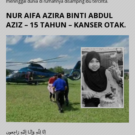
meninggal dunia di rumahnya disamping ibu tercinta.
NUR AIFA AZIRA BINTI ABDUL
AZIZ – 15 TAHUN – KANSER OTAK.
اِنَّا لِلّهِ وَإِنَّـا إِلَيْهِ رَاجِعون