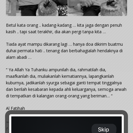
Betul kata orang .. kadang-kadang … kita jaga dengan penuh
kasih .. tapi saat terakhir, dia akan pergi tanpa kita …
Tiada ayat mampu dikarang lagi … hanya doa dikirim buatmu
duhai permata hati .. tenang dan berbahagialah hendaknya di
alam abadi …
“ Ya Allah Ya Tuhanku ampunilah dia, rahmatilah dia,
maafkanlah dia, muliakanlah kematiannya, lapangkanlah
kuburnya, jadikanlah syurga sebagai ganti tempat tinggalnya
dan berilah kesabaran kepada ahli keluarganya, semoga arwah
di tempatkan di kalangan orang-orang yang beriman… “
Al Fatihah
بِسْمِ ٱللَّهِ ٱلرَّحْمَـنِ ٱلرَّحِيم
ٱلْحَمْدُ لِلَّهِ رَبِّ ٱلْعَـلَمِين۞ ٱلرَّحْمَـنِ ٱلرَّحِيم۞مَـلِكِ يَوْمِ