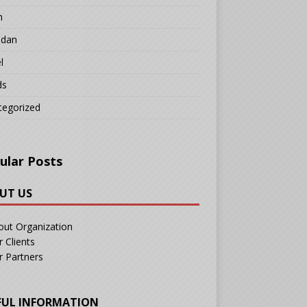
n
adan
l
ds
tegorized
ular Posts
UT US
out Organization
 Clients
r Partners
FUL INFORMATION