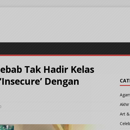
ebab Tak Hadir Kelas
 ‘Insecure’ Dengan
CAT
Aga
Akhi
0
Art &
Cele