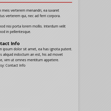
n meis verterem menandri, ea iuvaret
tus verterem qui, nec ad ferri corpora.
od nisi porta lorem mollis. Interdum velit
od in pellentesque.
tact Info
 ipsum dolor sit amet, ea has ignota putent.
s aliquid indoctum an est, his ad movet
e, vim ut omnes mentitum appetere.
sy: Contact Info