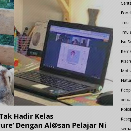
Cerit
Food
ilmu
ilmu
Isu 
Kema
Kisah
Motiv
Natu
Peop
petu
Politi
Tak Hadir Kelas
Rese
ecure’ Dengan Al@san Pelajar Ni
sema