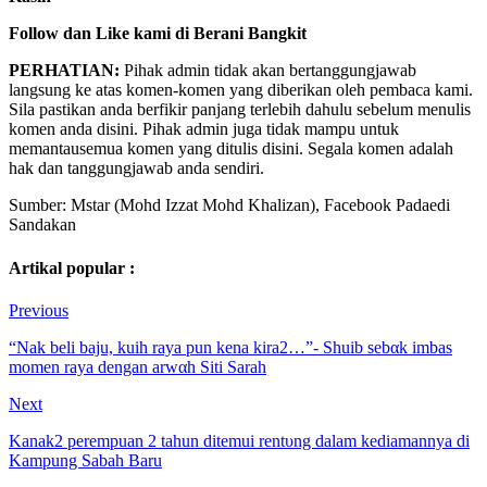
Follow dan Like kami di Berani Bangkit
PERHATIAN:
Pihak admin tidak akan bertanggungjawab
langsung ke atas komen-komen yang diberikan oleh pembaca kami.
Sila pastikan anda berfikir panjang terlebih dahulu sebelum menulis
komen anda disini. Pihak admin juga tidak mampu untuk
memantausemua komen yang ditulis disini. Segala komen adalah
hak dan tanggungjawab anda sendiri.
Sumber: Mstar (Mohd Izzat Mohd Khalizan), Facebook Padaedi
Sandakan
Artikal popular :
Previous
“Nak beli baju, kuih raya pun kena kira2…”- Shuib sebαk imbas
momen raya dengan arwαh Siti Sarah
Next
Kanak2 perempuan 2 tahun ditemui rentυng dalam kediamannya di
Kampung Sabah Baru