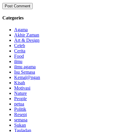
Categories
Agama
Akhir Zaman
Art & Design
Celeb
Cerita
Food
ilmu
ilmu agama
Isu Semasa
Kemal@ngan
Kisah
Motivasi
Nature
People
petua
Politik
Resepi
semasa
Sukan
Tauladan