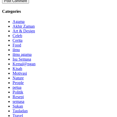
Categories
Agama
Akhir Zaman
Art & Design
Celeb
Cerita
Food
ilmu
ilmu agama
Isu Semasa
Kemal@ngan
Kisah
Motivasi
Nature
People
petua
Politik
Resepi
semasa
Sukan
Tauladan
Travel