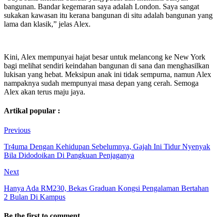
bangunan. Bandar kegemaran saya adalah London. Saya sangat
sukakan kawasan itu kerana bangunan di situ adalah bangunan yang
lama dan klasik,” jelas Alex.
Kini, Alex mempunyai hajat besar untuk melancong ke New York
bagi melihat sendiri keindahan bangunan di sana dan menghasilkan
lukisan yang hebat. Meksipun anak ini tidak sempurna, namun Alex
nampaknya sudah mempunyai masa depan yang cerah. Semoga
Alex akan terus maju jaya.
Artikal popular :
Previous
Tr4uma Dengan Kehidupan Sebelumnya, Gajah Ini Tidur Nyenyak
Bila Didodoikan Di Pangkuan Penjaganya
Next
Hanya Ada RM230, Bekas Graduan Kongsi Pengalaman Bertahan
2 Bulan Di Kampus
Be the first to comment