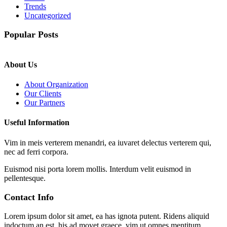
Trends
Uncategorized
Popular Posts
About Us
About Organization
Our Clients
Our Partners
Useful Information
Vim in meis verterem menandri, ea iuvaret delectus verterem qui,
nec ad ferri corpora.
Euismod nisi porta lorem mollis. Interdum velit euismod in
pellentesque.
Contact Info
Lorem ipsum dolor sit amet, ea has ignota putent. Ridens aliquid
indoctum an est, his ad movet graece, vim ut omnes mentitum