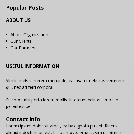
Popular Posts
ABOUT US
About Organization
Our Clients
Our Partners
USEFUL INFORMATION
Vim in meis verterem menandri, ea iuvaret delectus verterem
qui, nec ad ferri corpora.
Euismod nisi porta lorem mollis. Interdum velit euismod in
pellentesque.
Contact Info
Lorem ipsum dolor sit amet, ea has ignota putent. Ridens
aliquid indoctum an est, his ad movet graece, vim ut omnes