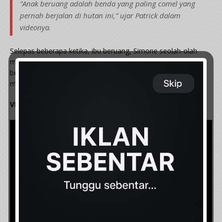
“Anak beruang adalah benda yang paling comel yang
pernah berjalan di hutan ini,” ujar Patrick dalam
videonya.
Selepas beberapa ketika, ibu beruang, Simone seolah-olah
memberi isyarat bahawa sudah masanya untuk mereka
beredar dan akhirnya ibu beruang dan anak-anaknya pun
menghilangkan diri masuk kedalam hutan.
VIDEO: