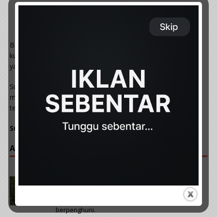
Bagaimanapun, setelah mencuba selama hampir 30 minit,
kucing tersebut tidak dapat diselamatkan kerana terhidu asap
yang terlalu tebal.
Susulan perkongsian itu, rata-rata pengguna laman sosial
memuji kesungguhan dan usaha yang telah diambil pegawai
tersebut bagi menyelamatkan seekor kucing.
Sumber: imuslimnetwork.com
ARTIKAL POPULAR :
PREVIOUS
Anjing bawa mangkuk kosong dan berjalan dari
rumah kosong ke rumah kosong sangkakan
berpenghuni.