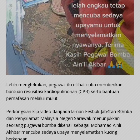
Lebih mengh4rukan, pegawai itu dilihat cuba memberikan
bantuan resusitasi kardiopulmonari (CPR) serta bantuan
pernafasan melalui mulut.
Perkongsian klip video daripada laman Fesbuk Jab4tan B0mba
dan Peny3lamat Malaysia Negeri Sarawak menunjukkan
seorang p3gawai b0mba dikenali sebagai Mohamad Ainli
Akhbar mencuba sedaya upaya menyelamatkan kucing
berkenaan.