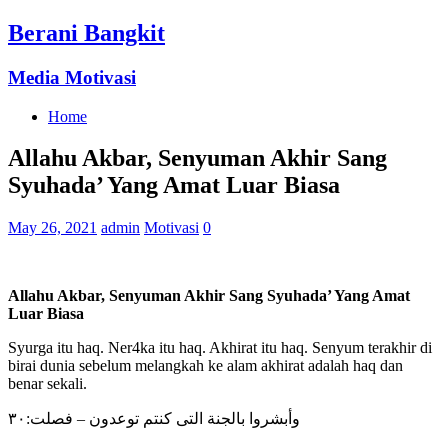
Berani Bangkit
Media Motivasi
Home
Allahu Akbar, Senyuman Akhir Sang
Syuhada’ Yang Amat Luar Biasa
May 26, 2021
admin
Motivasi
0
Allahu Akbar, Senyuman Akhir Sang Syuhada’ Yang Amat
Luar Biasa
Syurga itu haq. Ner4ka itu haq. Akhirat itu haq. Senyum terakhir di
birai dunia sebelum melangkah ke alam akhirat adalah haq dan
benar sekali.
وأبشروا بالجنة التى كنتم توعدون – فصلت:٣٠