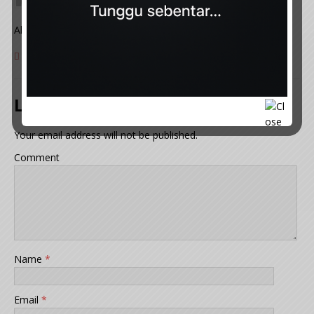
Alhamdulillah. Hidayah, mutlak milik ALLAH SWT.
REPLY
Leave a Reply
Your email address will not be published.
Comment
Name
*
Email
*