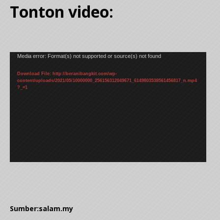
Tonton video:
Video
Media error: Format(s) not supported or source(s) not found
Player
Download File: http://beranibangkit.com/wp-
content/uploads/2021/05/10000000_256156312049671_6149803538561456817_n.mp4
?_=1
Sumber:salam.my