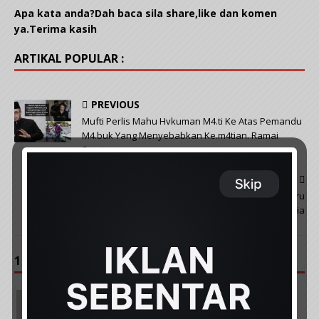
Apa kata anda?Dah baca sila share,like dan komen
ya.Terima kasih
ARTIKAL POPULAR :
PREVIOUS
Mufti Perlis Mahu Hvkuman M4.ti Ke Atas Pemandu
M4.buk Yang Menyebabkan Ke.m4tian. Ramai
Setuju
NEXT
‘Saya Memang Asal 100% Orang P4last1n’, CEF AMMAR Terharu
Sokongan Rakyat Malaysia
1 COMMENT
Rahimi Saad
JUNE 2, 2021 AT 7:09 PM