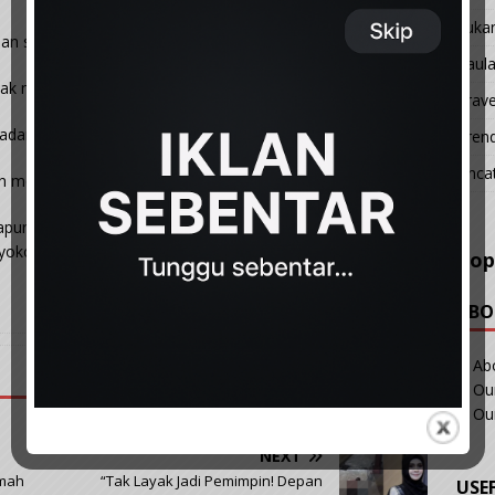
Suka
an segar
Taul
tidak mudah kembung
Trave
adan terasa lebih ringan
Tren
Unca
h meningkat
apur yang mudah didapati dan selamat diamalkan setiap
yokong kesihatan tubuh dari sekarang.
Pop
ABO
Ab
Our
Ou
NEXT
umah
“Tak Layak Jadi Pemimpin! Depan
USE