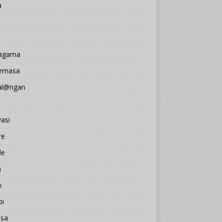
a
 agama
Semasa
l@ngan
asi
re
le
a
k
pi
sa