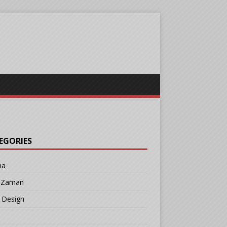
EGORIES
ma
r Zaman
 Design
b