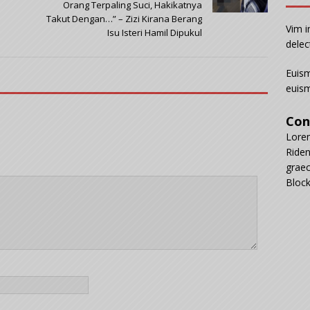
Orang Terpaling Suci, Hakikatnya
Takut Dengan…” – Zizi Kirana Berang
Vim i
Isu Isteri Hamil Dipukul
delec
Euism
euism
Con
Lorem
Riden
graec
Block