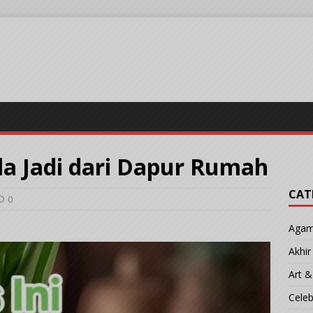
la Jadi dari Dapur Rumah
CAT
0
Aga
Akhi
Art &
Cele