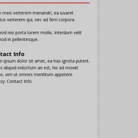
n meis verterem menandri, ea iuvaret
tus verterem qui, nec ad ferri corpora.
od nisi porta lorem mollis. Interdum velit
od in pellentesque.
tact Info
 ipsum dolor sit amet, ea has ignota putent.
s aliquid indoctum an est, his ad movet
e, vim ut omnes mentitum appetere.
sy: Contact Info