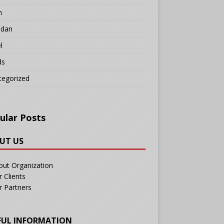
n
adan
l
ds
tegorized
ular Posts
UT US
out Organization
 Clients
r Partners
FUL INFORMATION