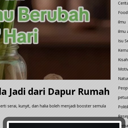
Cerit
Food
ilmu
ilmu
Isu 
Kema
Kisah
Motiv
Natu
Peop
la Jadi dari Dapur Rumah
petu
rti serai, kunyit, dan halia boleh menjadi booster semula
Politi
Rese
sema