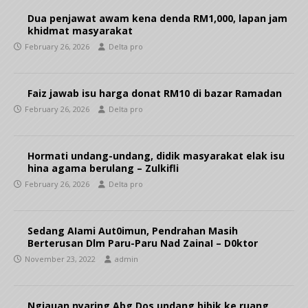
Dua penjawat awam kena denda RM1,000, lapan jam
khidmat masyarakat
February 26, 2026
Delta pro
Faiz jawab isu harga donat RM10 di bazar Ramadan
February 26, 2026
Delta pro
Hormati undang-undang, didik masyarakat elak isu
hina agama berulang – Zulkifli
February 26, 2026
Delta pro
Sedang AIami Aut0imun, Pendrahan Masih
Berterusan Dlm Paru-Paru Nad ZainaI – D0ktor
November 23, 2022
admin
Ngiauan nyaring Abg Dos undang bibik ke ruang