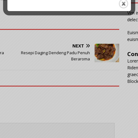
Vim i
delec
Euism
euism
NEXT
ra
Resepi Daging Dendeng Padu Penuh
Con
Beraroma
Lorem
Riden
graec
Block