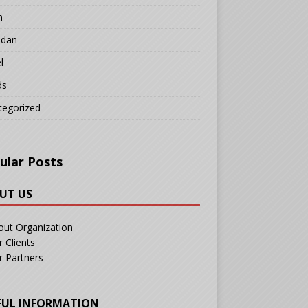
n
adan
l
ds
tegorized
ular Posts
UT US
out Organization
 Clients
r Partners
FUL INFORMATION