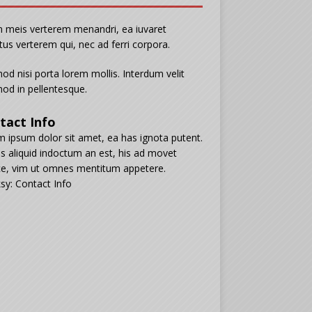
n meis verterem menandri, ea iuvaret
tus verterem qui, nec ad ferri corpora.
od nisi porta lorem mollis. Interdum velit
od in pellentesque.
tact Info
 ipsum dolor sit amet, ea has ignota putent.
s aliquid indoctum an est, his ad movet
e, vim ut omnes mentitum appetere.
sy: Contact Info