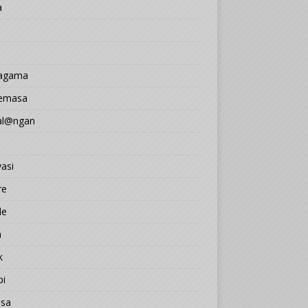
a
 agama
Semasa
l@ngan
asi
re
le
a
k
pi
sa