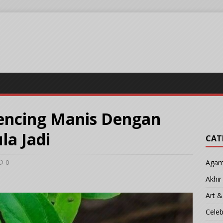
encing Manis Dengan
la Jadi
CAT
0
Aga
Akhi
Art &
Cele