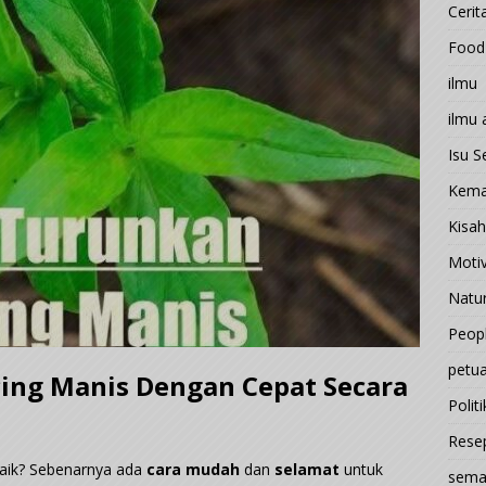
Cerit
Food
ilmu
ilmu
Isu 
Kema
Kisah
Motiv
Natu
Peop
petu
ing Manis Dengan Cepat Secara
Politi
Rese
aik? Sebenarnya ada
cara mudah
dan
selamat
untuk
sema