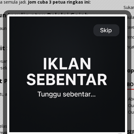
 semula jadi.
Jom cuba 3 petua ringkas ini:
Suka
n Insulin atau Belalai Gajah
Taul
Trave
Daun ini terkenal membantu menstabilkan bacaan gula dalam
Tren
Unca
it Setiap Hari
san untuk bantu badan memproses gula dengan lebih baik.
eseluruhan.
Pop
t Putih
ABO
nti, ambil ubi, oat atau beras perang kerana ia melepaskan
Ab
Our
Ou
elas air suam, minum
sebelum makan malam
. Ia
USE
 makan.