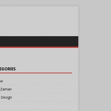
EGORIES
ma
r Zaman
 Design
b