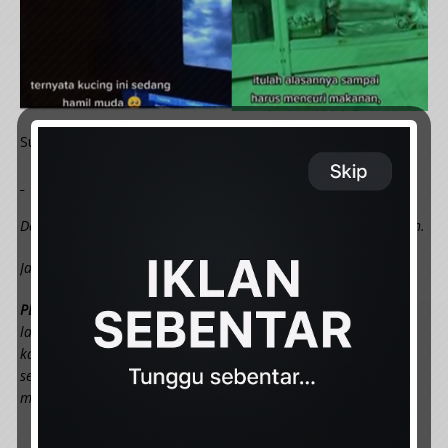
Sumber:
INSTAGRAM
_
Dah Baca, Jangan Lupa Like, Komen Dan Share Ya. Terima Kasih.
Jangan Lupa Juga Untuk Follow Kami Di
Berani Bangkit
PERHATIAN:
Pihak admin tidak akan bertanggungjawab
langsung ke atas komen-komen yang diberikan oleh pembaca
kami. Sila pastikan anda berfikir panjang terlebih dahulu
sebelum menulis komen anda disini. Pihak admin juga tidak
mampu untuk menapis komen-komen tersebut.