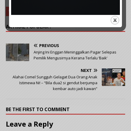
KUCING CURI MAKANAN
ARTIKAL POPULAR :
PREVIOUS
Anjing Ini Enggan Meninggalkan Pagar Selepas
Pemilik Mengusirnya Kerana Terlalu ‘Baik’
NEXT
Alahai Comel Sungguh Gelagat Dua Orang Anak
Istimewa Ni! – “Bila dua2 si gendut berjumpa
kembar auto jadi kawan”
BE THE FIRST TO COMMENT
Leave a Reply