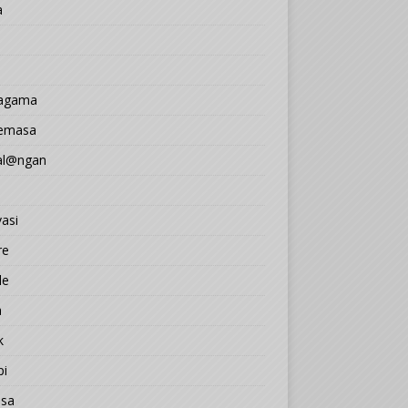
a
 agama
Semasa
l@ngan
asi
re
le
a
k
pi
sa