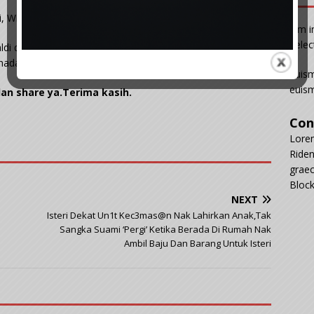
, Wisda membuat advan di balai polis.
Vim i
delec
aldi dihvkum penj@ra empat tahun kerana melakukan
adap isterinya.
Euism
euism
dan share ya.Terima kasih.
Con
Lorem
Riden
graec
Block
NEXT
Isteri Dekat Un1t Kec3mas@n Nak Lahirkan Anak,Tak
Sangka Suami ‘Pergi’ Ketika Berada Di Rumah Nak
Ambil Baju Dan Barang Untuk Isteri