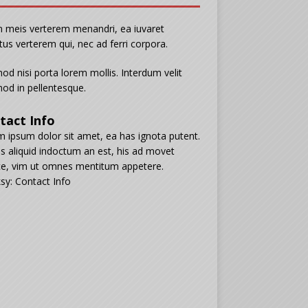
n meis verterem menandri, ea iuvaret
tus verterem qui, nec ad ferri corpora.
od nisi porta lorem mollis. Interdum velit
od in pellentesque.
tact Info
 ipsum dolor sit amet, ea has ignota putent.
s aliquid indoctum an est, his ad movet
e, vim ut omnes mentitum appetere.
sy: Contact Info