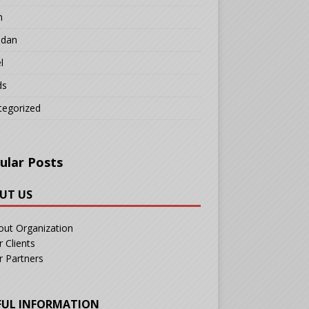
n
adan
l
ds
tegorized
ular Posts
UT US
out Organization
 Clients
r Partners
FUL INFORMATION