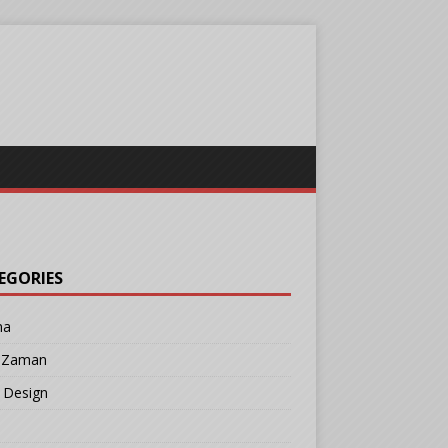
EGORIES
ma
r Zaman
 Design
b