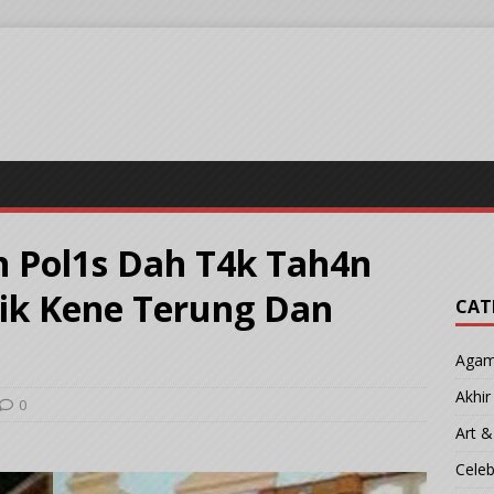
n Pol1s Dah T4k Tah4n
ik Kene Terung Dan
CAT
Aga
Akhi
0
Art &
Cele