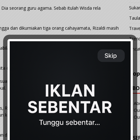
Suka
k. Dia seorang guru agama. Sebab itulah Wisda rela
Taul
gga dan dikurniakan tiga orang cahayamata, Rizaldi masih
Trave
Tren
abila temb3lang Rizaldi terb0ngkar. Wisda mendapat tahu
Unca
nita dalam Facebook kemudian menjalin hubvngan sul1t.
Pop
 suami penyayang Rizaldi bertukar menjadi s4dis. Wisda
ABO
1kal. Bahkan Wisda juga mengalami pend3raan s3ks yang
Ab
Rizaldi akan menonton filem lvcah terlebih dahulu.
Our
n ke dalam kem4luan Wisda. Dan ini dilakukannya tiga kali
Ou
n dan j4ngkitan kum4n di dalam rahim.
USE