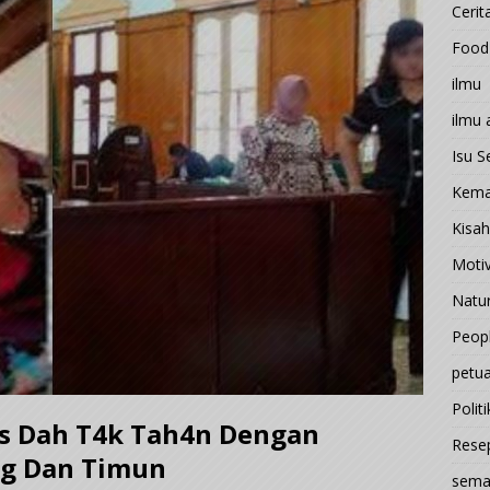
Cerit
Food
ilmu
ilmu
Isu 
Kema
Kisah
Motiv
Natu
Peop
petu
Politi
l1s Dah T4k Tah4n Dengan
Rese
ng Dan Timun
sema