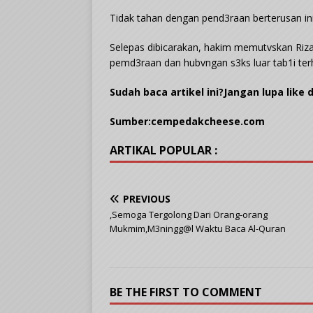
Tidak tahan dengan pend3raan berterusan ini
Selepas dibicarakan, hakim memutvskan Riz
pemd3raan dan hubvngan s3ks luar tab1i terh
Sudah baca artikel ini?Jangan lupa like 
Sumber:cempedakcheese.com
ARTIKAL POPULAR :
PREVIOUS
,Semoga Tergolong Dari Orang-orang
Mukmim,M3ningg@l Waktu Baca Al-Quran
BE THE FIRST TO COMMENT