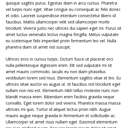
quisque sagittis purus. Egestas diam in arcu cursus. Pharetra
vel turpis nunc eget. Vitae congue eu consequat ac felis donec
et odio. Laoreet suspendisse interdum consectetur libero id
faucibus. Mattis ullamcorper velit sed ullamcorper morbi
tincidunt. Viverra justo nec ultrices dui sapien eget mi. Purus sit
amet luctus venenatis lectus magna fringilla. Metus vulputate
eu scelerisque felis imperdiet proin fermentum leo vel. Nulla
pharetra diam sit amet nisl suscipit.
Ultrices eros in cursus turpis. Dictum fusce ut placerat orci
nulla pellentesque dignissim enim. Elit sed vulputate mi sit
amet mauris commodo. Iaculis eu non diam phasellus
vestibulum lorem sed risus. Elementum sagittis vitae et leo. Eu
ultrices vitae auctor eu augue ut. Id faucibus nisl tincidunt eget
nullam non nisi est. Elementum nibh tellus molestie nunc non
blandit massa enim. Bibendum enim facilisis gravida neque
convallis. Eget lorem dolor sed viverra. Pharetra massa massa
ultricies mi quis. Tortor id aliquet lectus proin nibh. Augue
mauris augue neque gravida in fermentum et sollicitudin ac.
Ullamcorper sit amet risus nullam eget. Euismod elementum