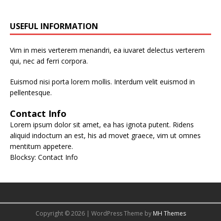
USEFUL INFORMATION
Vim in meis verterem menandri, ea iuvaret delectus verterem
qui, nec ad ferri corpora.
Euismod nisi porta lorem mollis. Interdum velit euismod in
pellentesque.
Contact Info
Lorem ipsum dolor sit amet, ea has ignota putent. Ridens
aliquid indoctum an est, his ad movet graece, vim ut omnes
mentitum appetere.
Blocksy: Contact Info
Copyright © 2026 | WordPress Theme by
MH Themes