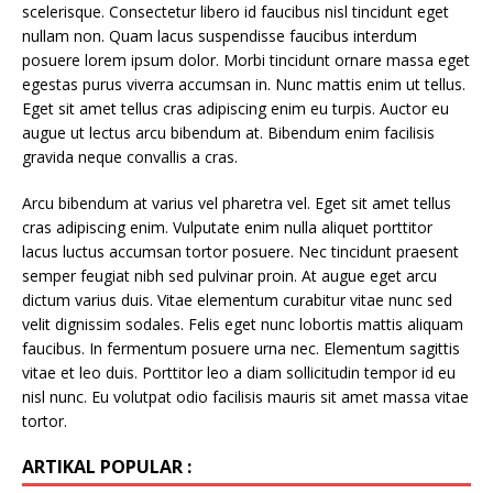
scelerisque. Consectetur libero id faucibus nisl tincidunt eget
nullam non. Quam lacus suspendisse faucibus interdum
posuere lorem ipsum dolor. Morbi tincidunt ornare massa eget
egestas purus viverra accumsan in. Nunc mattis enim ut tellus.
Eget sit amet tellus cras adipiscing enim eu turpis. Auctor eu
augue ut lectus arcu bibendum at. Bibendum enim facilisis
gravida neque convallis a cras.
Arcu bibendum at varius vel pharetra vel. Eget sit amet tellus
cras adipiscing enim. Vulputate enim nulla aliquet porttitor
lacus luctus accumsan tortor posuere. Nec tincidunt praesent
semper feugiat nibh sed pulvinar proin. At augue eget arcu
dictum varius duis. Vitae elementum curabitur vitae nunc sed
velit dignissim sodales. Felis eget nunc lobortis mattis aliquam
faucibus. In fermentum posuere urna nec. Elementum sagittis
vitae et leo duis. Porttitor leo a diam sollicitudin tempor id eu
nisl nunc. Eu volutpat odio facilisis mauris sit amet massa vitae
tortor.
ARTIKAL POPULAR :