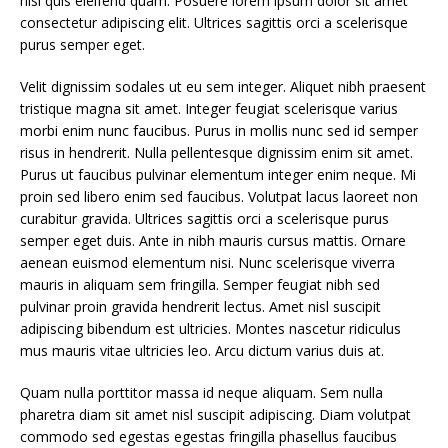
nisi quis eleifend quam. Posuere lorem ipsum dolor sit amet
consectetur adipiscing elit. Ultrices sagittis orci a scelerisque
purus semper eget.
Velit dignissim sodales ut eu sem integer. Aliquet nibh praesent
tristique magna sit amet. Integer feugiat scelerisque varius
morbi enim nunc faucibus. Purus in mollis nunc sed id semper
risus in hendrerit. Nulla pellentesque dignissim enim sit amet.
Purus ut faucibus pulvinar elementum integer enim neque. Mi
proin sed libero enim sed faucibus. Volutpat lacus laoreet non
curabitur gravida. Ultrices sagittis orci a scelerisque purus
semper eget duis. Ante in nibh mauris cursus mattis. Ornare
aenean euismod elementum nisi. Nunc scelerisque viverra
mauris in aliquam sem fringilla. Semper feugiat nibh sed
pulvinar proin gravida hendrerit lectus. Amet nisl suscipit
adipiscing bibendum est ultricies. Montes nascetur ridiculus
mus mauris vitae ultricies leo. Arcu dictum varius duis at.
Quam nulla porttitor massa id neque aliquam. Sem nulla
pharetra diam sit amet nisl suscipit adipiscing. Diam volutpat
commodo sed egestas egestas fringilla phasellus faucibus