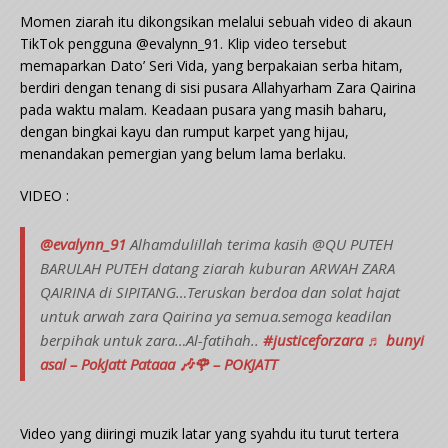
Momen ziarah itu dikongsikan melalui sebuah video di akaun
TikTok pengguna @evalynn_91. Klip video tersebut
memaparkan Dato’ Seri Vida, yang berpakaian serba hitam,
berdiri dengan tenang di sisi pusara Allahyarham Zara Qairina
pada waktu malam. Keadaan pusara yang masih baharu,
dengan bingkai kayu dan rumput karpet yang hijau,
menandakan pemergian yang belum lama berlaku.
VIDEO :
@evalynn_91
Alhamdulillah terima kasih @QU PUTEH
BARULAH PUTEH datang ziarah kuburan ARWAH ZARA
QAIRINA di SIPITANG…Teruskan berdoa dan solat hajat
untuk arwah zara Qairina ya semua.semoga keadilan
berpihak untuk zara…Al-fatihah..
#justiceforzara
♬ bunyi
asal – PokJatt Pataaa 🎶🌹 – POKJATT
Video yang diiringi muzik latar yang syahdu itu turut tertera