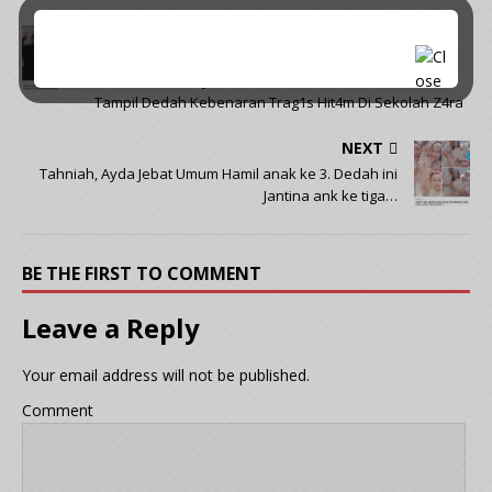
PREVIOUS
“Bukan Sekali, Tapi 5 Kali Dia Buat…! – “Pihak Sekolah
Membisu,Akhirnya Ustazah Sekolah Aruwah Zara
Tampil Dedah Kebenaran Trag1s Hit4m Di Sekolah Z4ra
NEXT
Tahniah, Ayda Jebat Umum Hamil anak ke 3. Dedah ini
Jantina ank ke tiga…
BE THE FIRST TO COMMENT
Leave a Reply
Your email address will not be published.
Comment