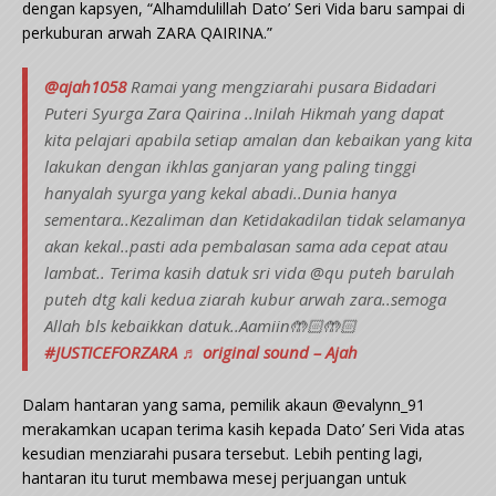
dengan kapsyen, “Alhamdulillah Dato’ Seri Vida baru sampai di
perkuburan arwah ZARA QAIRINA.”
@ajah1058
Ramai yang mengziarahi pusara Bidadari
Puteri Syurga Zara Qairina ..Inilah Hikmah yang dapat
kita pelajari apabila setiap amalan dan kebaikan yang kita
lakukan dengan ikhlas ganjaran yang paling tinggi
hanyalah syurga yang kekal abadi..Dunia hanya
sementara..Kezaliman dan Ketidakadilan tidak selamanya
akan kekal..pasti ada pembalasan sama ada cepat atau
lambat.. Terima kasih datuk sri vida @qu puteh barulah
puteh dtg kali kedua ziarah kubur arwah zara..semoga
Allah bls kebaikkan datuk..Aamiin🤲🏻🤲🏻
#JUSTICEFORZARA
♬ original sound – Ajah
Dalam hantaran yang sama, pemilik akaun @evalynn_91
merakamkan ucapan terima kasih kepada Dato’ Seri Vida atas
kesudian menziarahi pusara tersebut. Lebih penting lagi,
hantaran itu turut membawa mesej perjuangan untuk