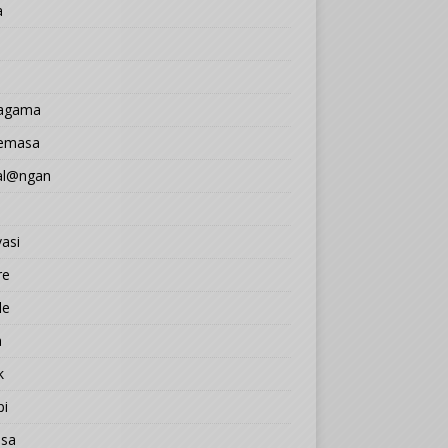
a
 agama
Semasa
l@ngan
asi
re
le
a
k
pi
sa