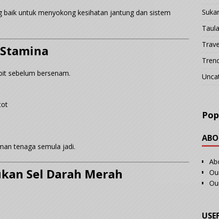
Suka
g baik untuk menyokong kesihatan jantung dan sistem
Taul
Trave
 Stamina
Tren
s bit sebelum bersenam.
Unca
tot
Pop
ABO
man tenaga semula jadi.
Ab
kan Sel Darah Merah
Our
Ou
USE