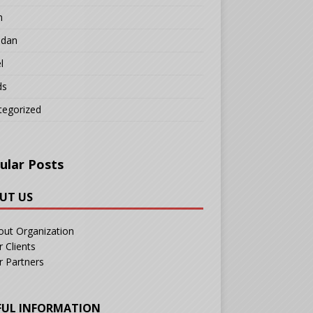
n
adan
l
ds
tegorized
ular Posts
UT US
out Organization
 Clients
r Partners
FUL INFORMATION