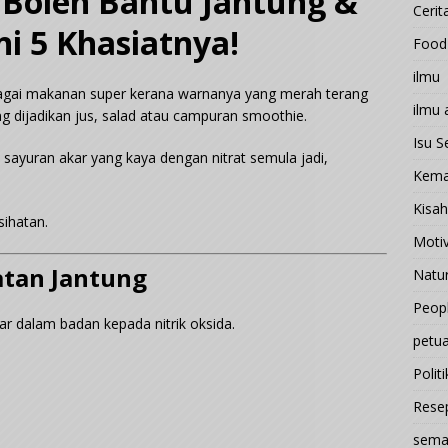
 Boleh Bantu Jantung &
Cerit
i 5 Khasiatnya!
Food
ilmu
bagai makanan super kerana warnanya yang merah terang
ilmu
ing dijadikan jus, salad atau campuran smoothie.
Isu 
s sayuran akar yang kaya dengan nitrat semula jadi,
Kema
Kisah
sihatan.
Motiv
atan Jantung
Natu
Peop
kar dalam badan kepada nitrik oksida.
petu
Politi
Rese
sema