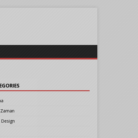
EGORIES
ma
r Zaman
 Design
b