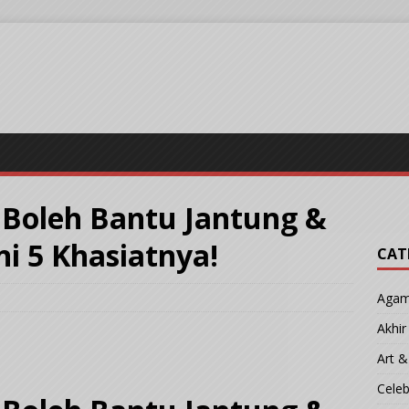
 Boleh Bantu Jantung &
i 5 Khasiatnya!
CAT
Aga
Akhi
Art &
Cele