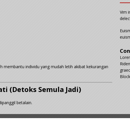
Vim i
delec
Euism
euism
Con
Lorem
Riden
h membantu individu yang mudah letih akibat kekurangan
graec
Block
ti (Detoks Semula Jadi)
ipanggil betalain.