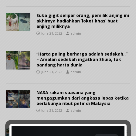
Suka gigit selipar orang, pemilik anjing ini
akhirnya hadiahkan ‘loket khas’ buat
anjing miliknya
June 21, 2022
admin
“Harta paling berharga adalah sedekah..”
– Amalan sedekah ingatkan Shuib, tak
pandang harta dunia
June 21, 2022
admin
NASA rakam suasana yang
mengagumkan dari angkasa lepas ketika
berlakunya ribut petir di Malaysia
June 21, 2022
admin
“Sayang pulak nak makan..” – Khas untuk