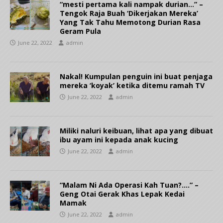
“mesti pertama kali nampak durian…” –
Tengok Raja Buah ‘Dikerjakan Mereka’
Yang Tak Tahu Memotong Durian Rasa
Geram Pula
June 22, 2022
admin
Nakal! Kumpulan penguin ini buat penjaga
mereka ‘koyak’ ketika ditemu ramah TV
June 22, 2022
admin
Miliki naluri keibuan, lihat apa yang dibuat
ibu ayam ini kepada anak kucing
June 22, 2022
admin
“Malam Ni Ada Operasi Kah Tuan?….” –
Geng Otai Gerak Khas Lepak Kedai
Mamak
June 22, 2022
admin