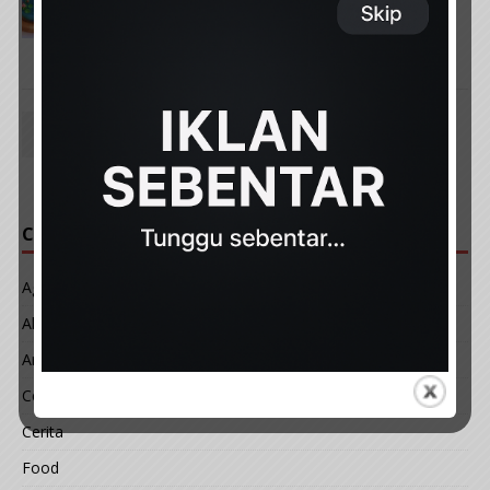
bapa, gadis ini hasilkan kek kolam ikan
koi yang begitu realistik.
June 21, 2022
admin
«
1
2
3
…
5
»
CATEGORIES
Agama
Akhir Zaman
Art & Design
Celeb
Cerita
Food