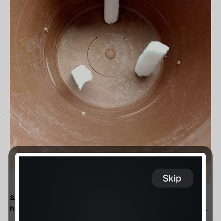
8. Masukkan span ke dalam lubang pasu. Pastikan
hujung span mencecah pada bahagia dasar tong/baldi.