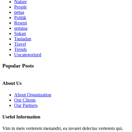
Nature
People
petua
Politik
Resepi
semasa
Sukan
Tauladan
Travel
Trends
Uncategorized
Popular Posts
About Us
About Organization
Our Clients
Our Partners
Useful Information
Vim in meis verterem menandri, ea iuvaret delectus verterem qui,