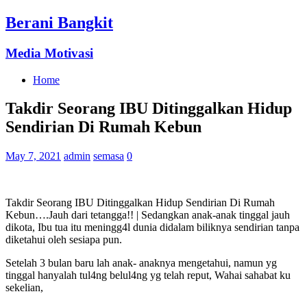
Berani Bangkit
Media Motivasi
Home
Takdir Seorang IBU Ditinggalkan Hidup
Sendirian Di Rumah Kebun
May 7, 2021
admin
semasa
0
Takdir Seorang IBU Ditinggalkan Hidup Sendirian Di Rumah
Kebun….Jauh dari tetangga!! | Sedangkan anak-anak tinggal jauh
dikota, Ibu tua itu meningg4l dunia didalam biliknya sendirian tanpa
diketahui oleh sesiapa pun.
Setelah 3 bulan baru lah anak- anaknya mengetahui, namun yg
tinggal hanyalah tul4ng belul4ng yg telah reput, Wahai sahabat ku
sekelian,