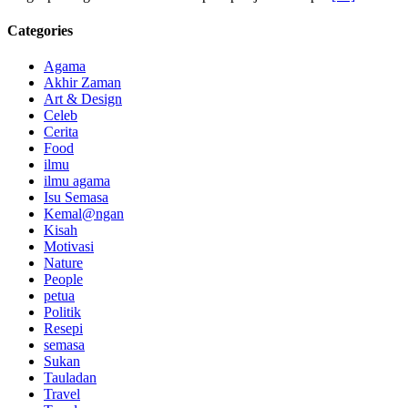
Categories
Agama
Akhir Zaman
Art & Design
Celeb
Cerita
Food
ilmu
ilmu agama
Isu Semasa
Kemal@ngan
Kisah
Motivasi
Nature
People
petua
Politik
Resepi
semasa
Sukan
Tauladan
Travel