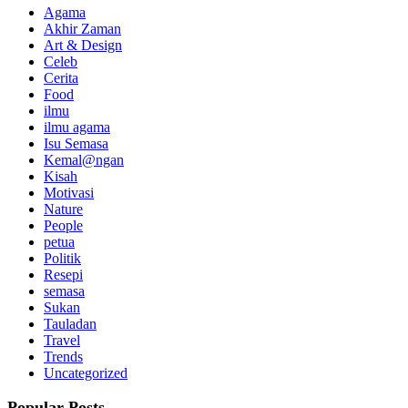
Agama
Akhir Zaman
Art & Design
Celeb
Cerita
Food
ilmu
ilmu agama
Isu Semasa
Kemal@ngan
Kisah
Motivasi
Nature
People
petua
Politik
Resepi
semasa
Sukan
Tauladan
Travel
Trends
Uncategorized
Popular Posts