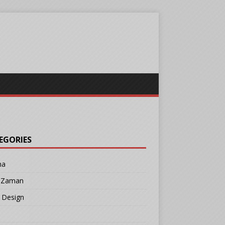
EGORIES
ma
r Zaman
 Design
b