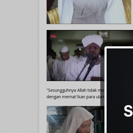
“Sesungguhnya Allah tidak mencabut ilmu sek
dengan memat1kan para ulama, sehingga tiad