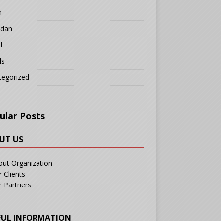
n
adan
l
ds
tegorized
ular Posts
UT US
out Organization
 Clients
r Partners
FUL INFORMATION