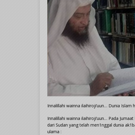
Innalillahi wainna ilaihiroji’uun… Dunia Isla
Innalillahi wainna ilaihiroji’uun… Pada Jumaat
dari Sudan yang telah men1nggal dunia ak1b
ulama :