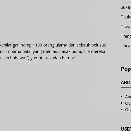
Suka
Taul
Trave
Tren
kehilangan hampir 100 orang ulama dari seluruh pelusuk
Unca
 ini umpama paku yang menjadi pasak bumi, bila mereka
huilah bahawa Qiyamat itu sudah hampir…
Pop
ABO
Ab
Our
Ou
USE