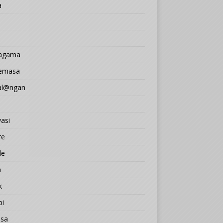
a
 agama
Semasa
l@ngan
asi
re
le
a
k
pi
sa