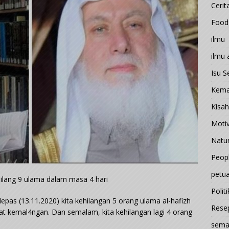
Cerit
Food
ilmu
ilmu
Isu 
Kema
Kisah
Motiv
Natu
Peop
petu
m hilang 9 ulama dalam masa 4 hari
Politi
 lepas (13.11.2020) kita kehilangan 5 orang ulama al-hafizh
Rese
at kemal4ngan. Dan semalam, kita kehilangan lagi 4 orang
sema