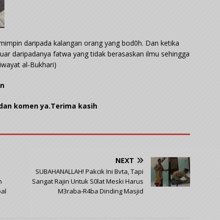
mimpin daripada kalangan orang yang bod0h. Dan ketika
luar daripadanya fatwa yang tidak berasaskan ilmu sehingga
wayat al-Bukhari)
an
 dan komen ya.Terima kasih
NEXT
SUBAHANALLAH! Pakcik Ini Bvta, Tapi
n
Sangat Rajin Untuk S0lat Meski Harus
pal
M3raba-R4ba Dinding Masjid