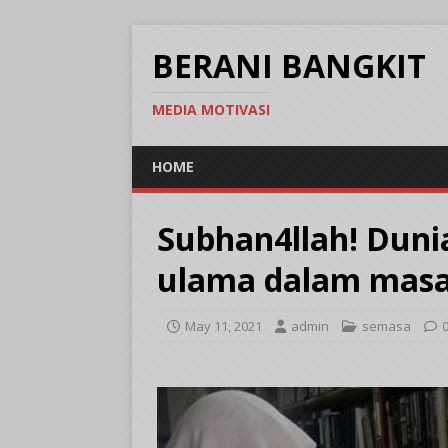
BERANI BANGKIT
MEDIA MOTIVASI
HOME
Subhan4llah! Dunia
ulama dalam masa 
May 11, 2021
admin
semasa