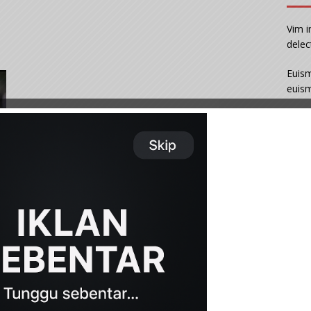
Vim i
delec
Euism
euism
Con
Lorem
Riden
graec
Block
ali gus daripada hamba-Nya, tetapi Dia mencabut ilmu itu
a lagi ulama yang tinggal.