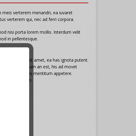
n meis verterem menandri, ea iuvaret
tus verterem qui, nec ad ferri corpora.
od nisi porta lorem mollis. Interdum velit
od in pellentesque.
tact Info
 ipsum dolor sit amet, ea has ignota putent.
s aliquid indoctum an est, his ad movet
e, vim ut omnes mentitum appetere.
sy: Contact Info