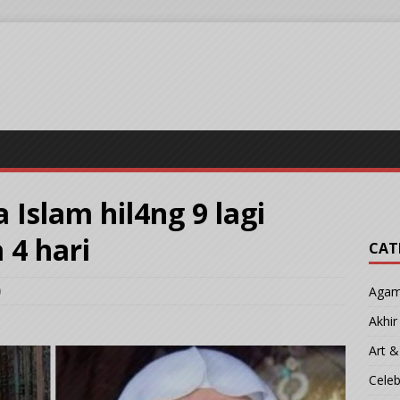
 Islam hil4ng 9 lagi
4 hari
CAT
0
Aga
Akhi
Art &
Cele