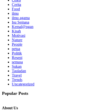
Celeb
Cerita
Food
ilmu
ilmu agama
Isu Semasa
Kemal@ngan
Kisah
Motivasi
Nature
People
petua
Politik
Resepi
semasa
Sukan
Tauladan
Travel
Trends
Uncategorized
Popular Posts
About Us