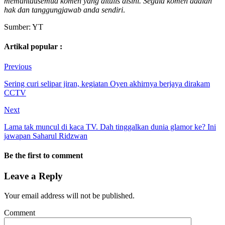
memantausemua komen yang ditulis disini. Segala komen adalah
hak dan tanggungjawab anda sendiri
.
Sumber: YT
Artikal popular :
Previous
Sering curi selipar jiran, kegiatan Oyen akhirnya berjaya dirakam
CCTV
Next
Lama tak muncul di kaca TV. Dah tinggalkan dunia glamor ke? Ini
jawapan Saharul Ridzwan
Be the first to comment
Leave a Reply
Your email address will not be published.
Comment