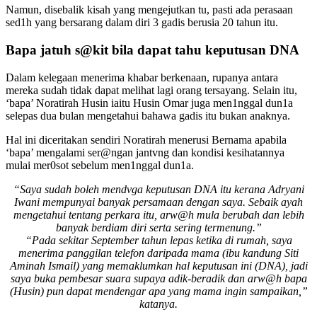
Namun, disebalik kisah yang mengejutkan tu, pasti ada perasaan
sed1h yang bersarang dalam diri 3 gadis berusia 20 tahun itu.
Bapa jatuh s@kit bila dapat tahu keputusan DNA
Dalam kelegaan menerima khabar berkenaan, rupanya antara
mereka sudah tidak dapat melihat lagi orang tersayang. Selain itu,
‘bapa’ Noratirah Husin iaitu Husin Omar juga men1nggal dun1a
selepas dua bulan mengetahui bahawa gadis itu bukan anaknya.
Hal ini diceritakan sendiri Noratirah menerusi Bernama apabila
‘bapa’ mengalami ser@ngan jantvng dan kondisi kesihatannya
mulai mer0sot sebelum men1nggal dun1a.
“Saya sudah boleh mendvga keputusan DNA itu kerana Adryani
Iwani mempunyai banyak persamaan dengan saya. Sebaik ayah
mengetahui tentang perkara itu, arw@h mula berubah dan lebih
banyak berdiam diri serta sering termenung.”
“Pada sekitar September tahun lepas ketika di rumah, saya
menerima panggilan telefon daripada mama (ibu kandung Siti
Aminah Ismail) yang memaklumkan hal keputusan ini (DNA), jadi
saya buka pembesar suara supaya adik-beradik dan arw@h bapa
(Husin) pun dapat mendengar apa yang mama ingin sampaikan,”
katanya.