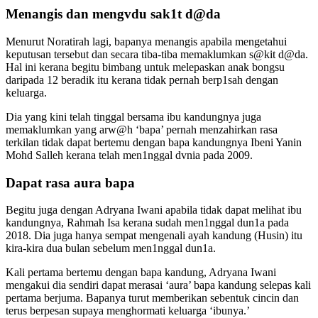
Menangis dan mengvdu sak1t d@da
Menurut Noratirah lagi, bapanya menangis apabila mengetahui
keputusan tersebut dan secara tiba-tiba memaklumkan s@kit d@da.
Hal ini kerana begitu bimbang untuk melepaskan anak bongsu
daripada 12 beradik itu kerana tidak pernah berp1sah dengan
keluarga.
Dia yang kini telah tinggal bersama ibu kandungnya juga
memaklumkan yang arw@h ‘bapa’ pernah menzahirkan rasa
terkilan tidak dapat bertemu dengan bapa kandungnya Ibeni Yanin
Mohd Salleh kerana telah men1nggal dvnia pada 2009.
Dapat rasa aura bapa
Begitu juga dengan Adryana Iwani apabila tidak dapat melihat ibu
kandungnya, Rahmah Isa kerana sudah men1nggal dun1a pada
2018. Dia juga hanya sempat mengenali ayah kandung (Husin) itu
kira-kira dua bulan sebelum men1nggal dun1a.
Kali pertama bertemu dengan bapa kandung, Adryana Iwani
mengakui dia sendiri dapat merasai ‘aura’ bapa kandung selepas kali
pertama berjuma. Bapanya turut memberikan sebentuk cincin dan
terus berpesan supaya menghormati keluarga ‘ibunya.’