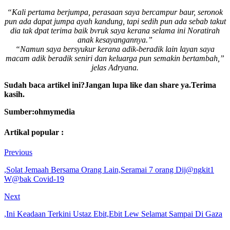
“Kali pertama berjumpa, perasaan saya bercampur baur, seronok
pun ada dapat jumpa ayah kandung, tapi sedih pun ada sebab takut
dia tak dpat terima baik bvruk saya kerana selama ini Noratirah
anak kesayangannya.”
“Namun saya bersyukur kerana adik-beradik lain layan saya
macam adik beradik seniri dan keluarga pun semakin bertambah,”
jelas Adryana.
Sudah baca artikel ini?Jangan lupa like dan share ya.Terima
kasih.
Sumber:ohmymedia
Artikal popular :
Previous
,Solat Jemaah Bersama Orang Lain,Seramai 7 orang Dij@ngkit1
W@bak Covid-19
Next
,Ini Keadaan Terkini Ustaz Ebit,Ebit Lew Selamat Sampai Di Gaza