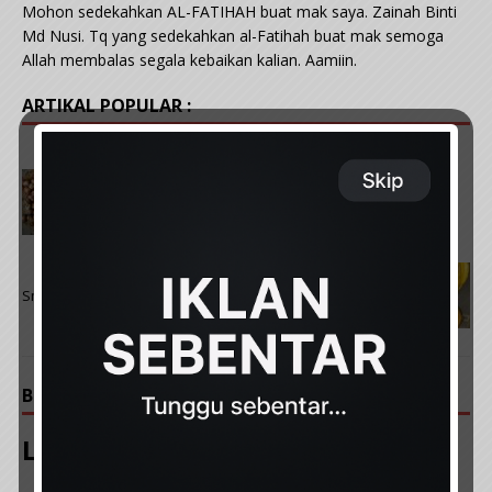
Mohon sedekahkan AL-FATIHAH buat mak saya. Zainah Binti
Md Nusi. Tq yang sedekahkan al-Fatihah buat mak semoga
Allah membalas segala kebaikan kalian. Aamiin.
ARTIKAL POPULAR :
PREVIOUS
Resipi Kerang Sambal Serai Memang Padu
Sepinggan Tak Cukup
NEXT
Smoothie Semula Jadi untuk Mata Sihat. Bantu Atasi
Penglihatan Kabur, Katarak & Migrain
BE THE FIRST TO COMMENT
Leave a Reply