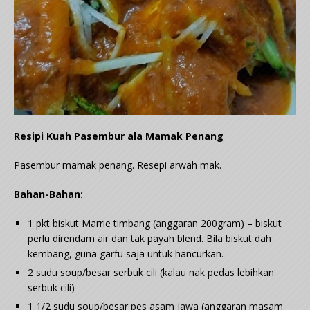
Resipi Kuah Pasembur ala Mamak Penang
Pasembur mamak penang. Resepi arwah mak.
Bahan-Bahan:
1 pkt biskut Marrie timbang (anggaran 200gram) – biskut
perlu direndam air dan tak payah blend. Bila biskut dah
kembang, guna garfu saja untuk hancurkan.
2 sudu soup/besar serbuk cili (kalau nak pedas lebihkan
serbuk cili)
1 1/2 sudu soup/besar pes asam jawa (anggaran masam