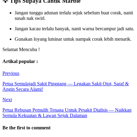
💡 Tips Supaya Cantik Marble
Jangan tunggu adunan terlalu sejuk sebelum buat corak, nanti
susah nak swirl.
Jangan kacau terlalu banyak, nanti warna bercampur jadi satu.
Gunakan loyang lutsinar untuk nampak corak lebih menarik.
Selamat Mencuba !
Artikal popular :
Previous
Petua Semulajadi Sakit Pinggang — Legakan Sakit Otot, Saraf &
Angin Secara Alami!
Next
Petua Rebusan Pemulih Tenaga Untuk Pesakit Dialisis — Naikkan
Semula Kekuatan & Lawan Sejuk Dalaman
Be the first to comment