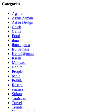
Categories
Agama
Akhir Zaman
Art & Design
Celeb
Cerita
Food
ilmu
ilmu agama
Isu Semasa
Kemal@ngan
Kisah
Motivasi
Nature
People
petua
Politik
Resepi
semasa
Sukan
Tauladan
Travel
Trends