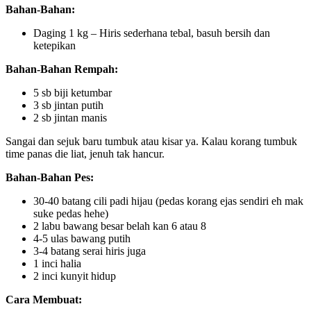
Bahan-Bahan:
Daging 1 kg – Hiris sederhana tebal, basuh bersih dan
ketepikan
Bahan-Bahan Rempah:
5 sb biji ketumbar
3 sb jintan putih
2 sb jintan manis
Sangai dan sejuk baru tumbuk atau kisar ya. Kalau korang tumbuk
time panas die liat, jenuh tak hancur.
Bahan-Bahan Pes:
30-40 batang cili padi hijau (pedas korang ejas sendiri eh mak
suke pedas hehe)
2 labu bawang besar belah kan 6 atau 8
4-5 ulas bawang putih
3-4 batang serai hiris juga
1 inci halia
2 inci kunyit hidup
Cara Membuat: