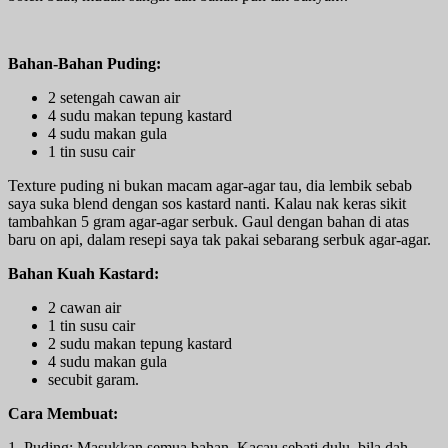
Bahan-Bahan Puding:
2 setengah cawan air
4 sudu makan tepung kastard
4 sudu makan gula
1 tin susu cair
Texture puding ni bukan macam agar-agar tau, dia lembik sebab
saya suka blend dengan sos kastard nanti. Kalau nak keras sikit
tambahkan 5 gram agar-agar serbuk. Gaul dengan bahan di atas
baru on api, dalam resepi saya tak pakai sebarang serbuk agar-agar.
Bahan Kuah Kastard:
2 cawan air
1 tin susu cair
2 sudu makan tepung kastard
4 sudu makan gula
secubit garam.
Cara Membuat:
1. Puding; Masukkan semua bahan. Kacau sebati dulu, bila dah