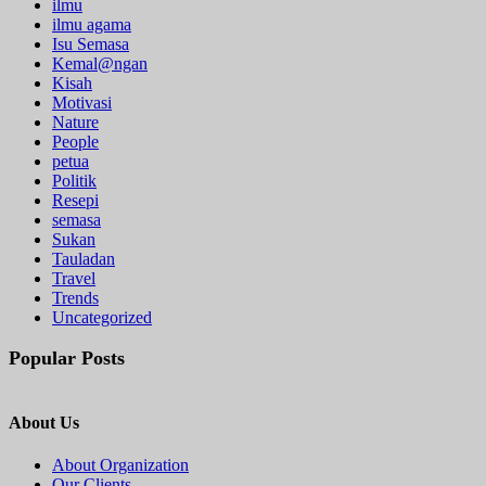
ilmu
ilmu agama
Isu Semasa
Kemal@ngan
Kisah
Motivasi
Nature
People
petua
Politik
Resepi
semasa
Sukan
Tauladan
Travel
Trends
Uncategorized
Popular Posts
About Us
About Organization
Our Clients