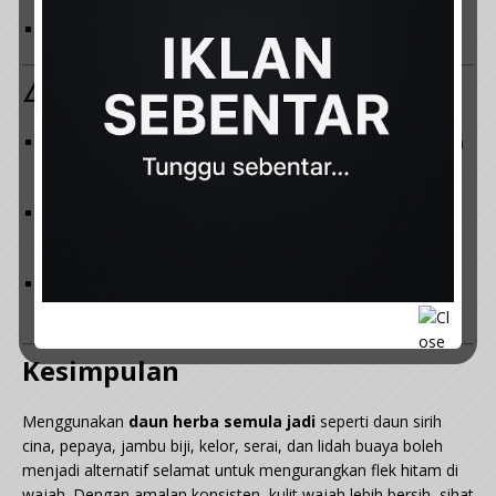
Boleh digunakan
setiap hari
.
⚠️ Nota Penting
Amalkan rawatan ini
2–3 kali seminggu
secara konsisten
(kecuali lidah buaya boleh digunakan setiap hari).
Jangan lupa memakai
sunscreen
apabila keluar rumah,
kerana sinaran UV boleh memperburuk flek hitam.
Jika kulit sensitif, lakukan ujian pada sedikit bahagian kulit
dahulu sebelum mengaplikasikan pada wajah.
Kesimpulan
Menggunakan
daun herba semula jadi
seperti daun sirih
cina, pepaya, jambu biji, kelor, serai, dan lidah buaya boleh
menjadi alternatif selamat untuk mengurangkan flek hitam di
wajah. Dengan amalan konsisten, kulit wajah lebih bersih, sihat