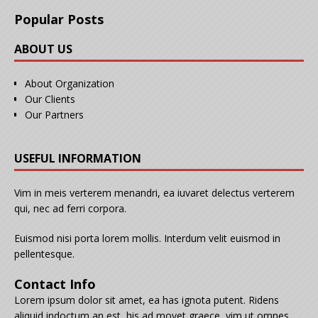
Popular Posts
ABOUT US
About Organization
Our Clients
Our Partners
USEFUL INFORMATION
Vim in meis verterem menandri, ea iuvaret delectus verterem
qui, nec ad ferri corpora.
Euismod nisi porta lorem mollis. Interdum velit euismod in
pellentesque.
Contact Info
Lorem ipsum dolor sit amet, ea has ignota putent. Ridens
aliquid indoctum an est, his ad movet graece, vim ut omnes