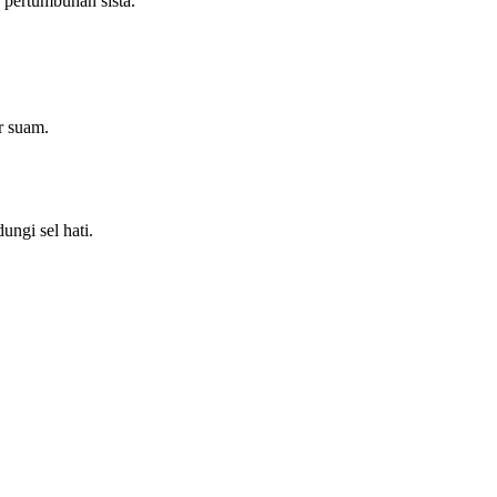
 pertumbuhan sista.
r suam.
ngi sel hati.