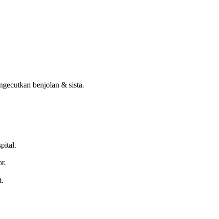
gecutkan benjolan & sista.
pital.
r.
t.