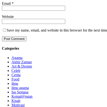
Email
*
Website
Save my name, email, and website in this browser for the next tim
Categories
Agama
Akhir Zaman
Art & Design
Celeb
Cerita
Food
ilmu
ilmu agama
Isu Semasa
Kemal@ngan
Kisah
Motivasi