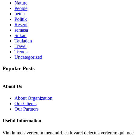
Nature
People
petua
Politik
Resepi
semasa
Sukan
Tauladan
Travel
Trends
Uncategorized
Popular Posts
About Us
About Organization
Our Clients
Our Partners
Useful Information
Vim in meis verterem menandri, ea iuvaret delectus verterem qui, nec a