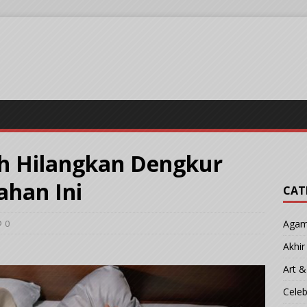
h Hilangkan Dengkur
ahan Ini
CAT
0
Aga
Akhi
Art &
Cele