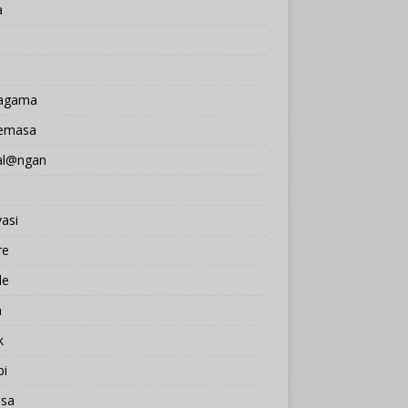
a
 agama
Semasa
l@ngan
asi
re
le
a
k
pi
sa