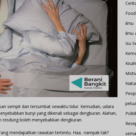
Cerit
Food
ilmu
ilmu
Isu 
Kema
Kisah
Motiv
Natu
Peop
petu
san sempit dan tersumbat sewaktu tidur. Kemudian, udara
enyebabkan bunyi yang dikenali sebagai dengkuran. Alahan,
Politi
tan resdung boleh menyebabkan dengkuran.
Rese
orang mendapatkan rawatan tertentu. Haa.. nampak tak?
sema