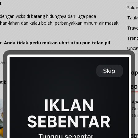
t.
Suka
dengan vicks di batang hidungnya dan juga pada
Taul
ahan-lahan dan kalau boleh, perbanyakkan minum air masak.
Trave
Tren
 Anda tidak perlu makan ubat atau pun telan pil
Unca
n bantal alas kepala lebih tinggi agar nafas anda dapat
Pop
t badan kerana antara punca dengkur adalah akibat saiz
ABO
Ab
Our
Ou
USE