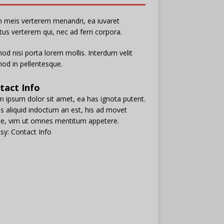
n meis verterem menandri, ea iuvaret
tus verterem qui, nec ad ferri corpora.
od nisi porta lorem mollis. Interdum velit
od in pellentesque.
tact Info
 ipsum dolor sit amet, ea has ignota putent.
s aliquid indoctum an est, his ad movet
e, vim ut omnes mentitum appetere.
sy: Contact Info