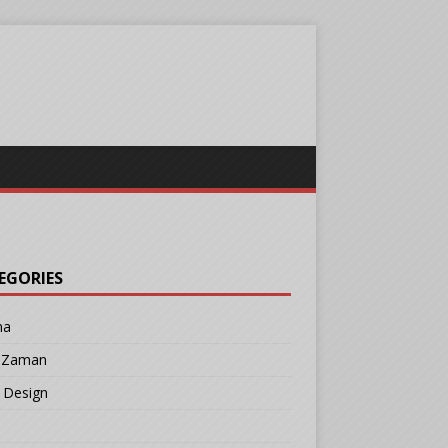
EGORIES
ma
r Zaman
 Design
b