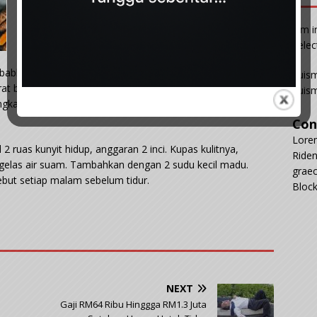
Vim i
delec
ebabkan dengkuran. Langkah terbaik untuk menghentikan
Euism
t badan (kan saya dah kata). Pengambilan alhokol
euism
gkatkan sekatan saluran pernafasan dan kebarangkalian
Con
Lorem
 2 ruas kunyit hidup, anggaran 2 inci. Kupas kulitnya,
Riden
egelas air suam. Tambahkan dengan 2 sudu kecil madu.
graec
ebut setiap malam sebelum tidur.
Block
NEXT
Gaji RM64 Ribu Hinggga RM1.3 Juta