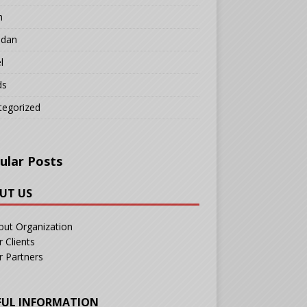
n
adan
l
ds
tegorized
ular Posts
UT US
out Organization
 Clients
r Partners
FUL INFORMATION