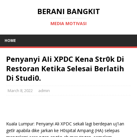
BERANI BANGKIT
MEDIA MOTIVASI
HOME
Penyanyi AIi XPDC Kena Str0k Di
Restoran Ketika Selesai Berlatih
Di Studi0.
March 8, 2022
admin
Kuala Lumpur: Penyanyi Ali XPDC sekali lagi berdepan uj1an
getlr apabila dike jarkan ke H0spital Ampang (HA) selepas