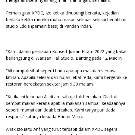
mengalami sera ngan ang1n ah mar ringan, semalam.
Pemain gitar XPDC, Izo ketika dihubungi berkata, kejadian
berlaku ketika mereka mahu makan selepas selesai berlatih di
studio Eddie (pemain bass) di Pandan Indah.
“Kami dalam persiapan Konsert Jualan Hltam 2022 yang bakal
berlangsung di Warisan Hall Studio, Banting pada 12 Mac ini.
“Ali nampak sihat seperti tlada apa-apa masaIah semasa
latihan. Apabila selesai dan hujan Iebat reda, kami bergerak ke
restoran berdekatan sekitar jam 9.30 malam.
“Ketika ini keadaan Ali di am sahaja tak bercakap. Dia tak
sempat makan kerana apabila makanan sampai, keadaannya
seperti mamai dan tldak bercakap. Kami tanya pun tlada
respons,” katanya kepada Harian Metro.
Anak Izo iaitu Arif yang turut terbabit dalam XPDC segera