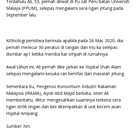
Terdahulu Ali, 53, pernah dirwat di Pu sat Peru batan Universiti
Malaya (PPUM), selepas mengalami sera ngan jntung pada
September lalu.
Kr0nologi peristiwa bermula apabila pada 26 Mac 2020, dia
pernah meIecur 30 peratus di tangan dan mu ka selepas
dismbar ap1 ketika memba kar smpah di rumahnya.
Awal tahun ini, Ali pernah dike jarkan ke Hspital Shah Alam
selepas mengalami kesuka ran bernfas dan masaIah jntung.
Sementara itu, Pengerusi Konsortium Industri Rakaman
Malaysia (IRAMA), Ayob Abd Majid berkata, isteri Ali
memberitahu, dktor mengesahkan suaminya terkena sera
ngan str0k ringan dan kini ditempatkan di unit kecem asan
Hspital Ampang.
Sumber: hm