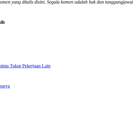
men yang ditulis disini. Segala komen adalah hak dan tanggungjawab
sih
minta Tukαr Pekerjaan Lain
psnya