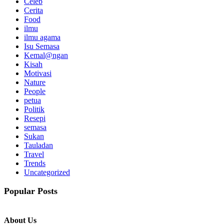
Celeb
Cerita
Food
ilmu
ilmu agama
Isu Semasa
Kemal@ngan
Kisah
Motivasi
Nature
People
petua
Politik
Resepi
semasa
Sukan
Tauladan
Travel
Trends
Uncategorized
Popular Posts
About Us