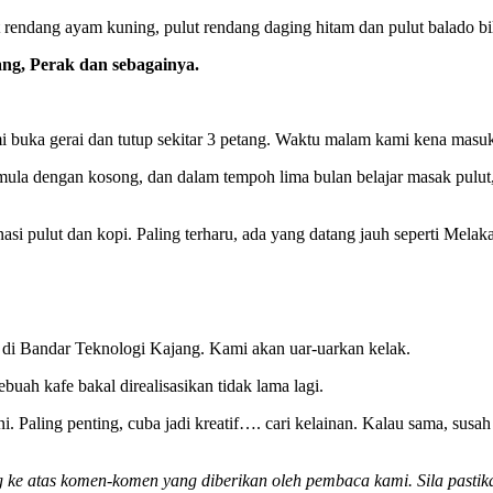
t rendang ayam kuning, pulut rendang daging hitam dan pulut balado bilis
ang, Perak dan sebagainya.
mi buka gerai dan tutup sekitar 3 petang. Waktu malam kami kena masuk
mula dengan kosong, dan dalam tempoh lima bulan belajar masak pulut, 
asi pulut dan kopi. Paling terharu, ada yang datang jauh seperti Mela
k di Bandar Teknologi Kajang. Kami akan uar-uarkan kelak.
buah kafe bakal direalisasikan tidak lama lagi.
i. Paling penting, cuba jadi kreatif…. cari kelainan. Kalau sama, sus
ke atas komen-komen yang diberikan oleh pembaca kami. Sila pastika