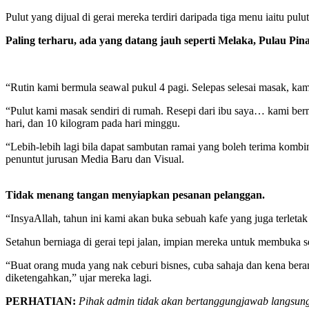
Pulut yang dijual di gerai mereka terdiri daripada tiga menu iaitu pulu
Paling terharu, ada yang datang jauh seperti Melaka, Pulau Pin
“Rutin kami bermula seawal pukul 4 pagi. Selepas selesai masak, ka
“Pulut kami masak sendiri di rumah. Resepi dari ibu saya… kami ber
hari, dan 10 kilogram pada hari minggu.
“Lebih-lebih lagi bila dapat sambutan ramai yang boleh terima kombin
penuntut jurusan Media Baru dan Visual.
Tidak menang tangan menyiapkan pesanan pelanggan.
“InsyaAllah, tahun ini kami akan buka sebuah kafe yang juga terleta
Setahun berniaga di gerai tepi jalan, impian mereka untuk membuka se
“Buat orang muda yang nak ceburi bisnes, cuba sahaja dan kena beran
diketengahkan,” ujar mereka lagi.
PERHATIAN:
Pihak admin tidak akan bertanggungjawab langsung 