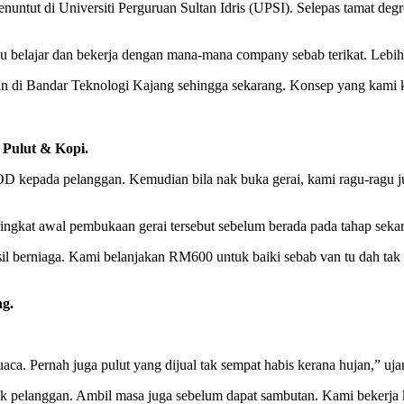
ntut di Universiti Perguruan Sultan Idris (UPSI). Selepas tamat degre
u belajar dan bekerja dengan mana-mana company sebab terikat. Lebih 
alan di Bandar Teknologi Kajang sehingga sekarang. Konsep yang kami k
i Pulut & Kopi.
 kepada pelanggan. Kemudian bila nak buka gerai, kami ragu-ragu jug
ringkat awal pembukaan gerai tersebut sebelum berada pada tahap seka
sil berniaga. Kami belanjakan RM600 untuk baiki sebab van tu dah tak
ng.
uaca. Pernah juga pulut yang dijual tak sempat habis kerana hujan,” uj
k pelanggan. Ambil masa juga sebelum dapat sambutan. Kami bekerja ke