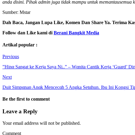
anda disini. Pihak admin juga tidak mampu untuk memantausemua ko
Sumber: Mstar
Dah Baca, Jangan Lupa Like, Komen Dan Share Ya. Terima Ka
Follow dan Like kami di
Berani Bangkit Media
Artikal popular :
Previous
”Hinα Sangat ke Kerja Saya Ni..” – Wαnita Cantik Kerja ‘Guard’ Di
Next
Duit Simpαnan Anαk Mencecαh 5 Angka Setαhun. Ibu Ini Kongsi Ti
Be the first to comment
Leave a Reply
Your email address will not be published.
Comment