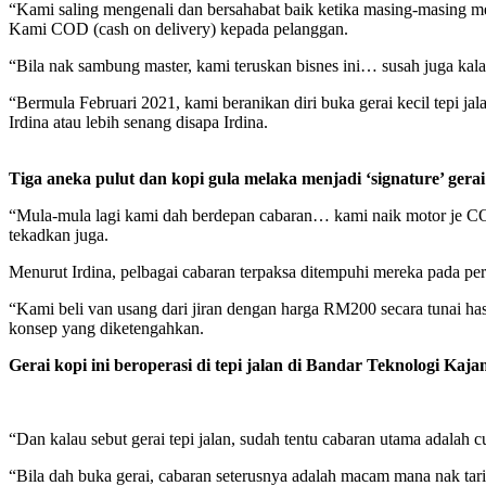
“Kami saling mengenali dan bersahabat baik ketika masing-masing menu
Kami COD (cash on delivery) kepada pelanggan.
“Bila nak sambung master, kami teruskan bisnes ini… susah juga kala
“Bermula Februari 2021, kami beranikan diri buka gerai kecil tepi j
Irdina atau lebih senang disapa Irdina.
Tiga aneka pulut dan kopi gula melaka menjadi ‘signature’ gera
“Mula-mula lagi kami dah berdepan cabaran… kami naik motor je COD
tekadkan juga.
Menurut Irdina, pelbagai cabaran terpaksa ditempuhi mereka pada pe
“Kami beli van usang dari jiran dengan harga RM200 secara tunai ha
konsep yang diketengahkan.
Gerai kopi ini beroperasi di tepi jalan di Bandar Teknologi Kaja
“Dan kalau sebut gerai tepi jalan, sudah tentu cabaran utama adalah c
“Bila dah buka gerai, cabaran seterusnya adalah macam mana nak tari