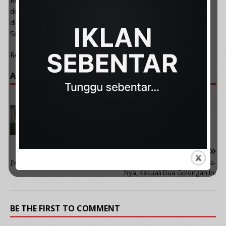
Rendang Daging adalah hidangan tradisional yang kaya
dengan aroma rempah dan rasa lemak santan. Ia sesuai
dihidangkan bersama lemang, ketupat, atau nasi putih panas.
Selamat mencuba!
Resepi ini dikongsi oleh:
Mizah Ngatiman
ARTIKAL POPULAR :
PREVIOUS
Petua Tradisional Merawat Sakit Sendi & Gout
NEXT
[VIDEO] Malam Nisfu Syaaban: Rahmat & Keampunan Buat Hamba-
Nya, Kecuali Dua Golongan Ini
BE THE FIRST TO COMMENT